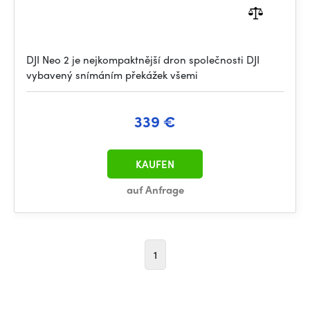
DJI Neo 2 je nejkompaktnější dron společnosti DJI
vybavený snímáním překážek všemi
339 €
KAUFEN
auf Anfrage
1