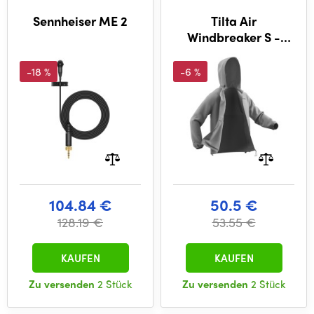
Sennheiser ME 2
Tilta Air
Windbreaker S -
Glacier Gray
-18 %
-6 %
104.84 €
50.5 €
128.19 €
53.55 €
KAUFEN
KAUFEN
Zu versenden
2 Stück
Zu versenden
2 Stück