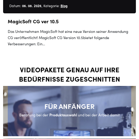
Datum:
06. 08. 2026
, Kategorie:
Blog
MagicSoft CG ver 10.5
Das Unternehmen MagicSoft hat eine neue Version seiner Anwendung
CG veröffentlicht! MagicSoft CG Version 10.5bietet folgende
Verbesserungen: Ein…
VIDEOPAKETE GENAU AUF IHRE
BEDÜRFNISSE ZUGESCHNITTEN
FÜR ANFÄNGER
Beratung bei der
Produktauswahl
und bei der Arbeit damit