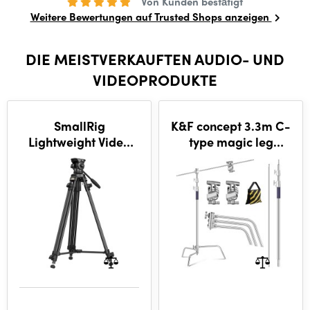
Von Kunden bestätigt
Weitere Bewertungen auf Trusted Shops anzeigen
DIE MEISTVERKAUFTEN AUDIO- UND
VIDEOPRODUKTE
SmallRig
K&F concept 3.3m C-
Lightweight Video
type magic leg
Tripod Kit AD-50 Lite
stainless steel heavy
4684
duty stand with
126cm crossbar