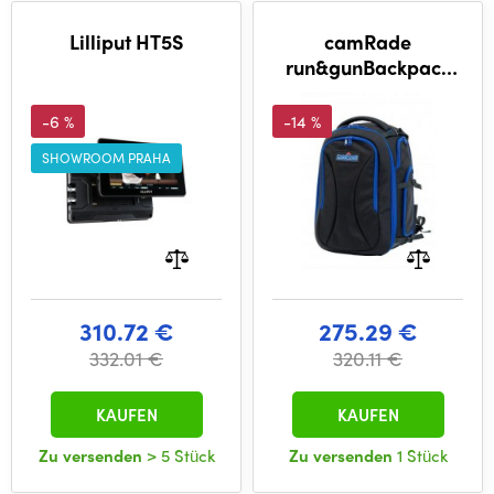
Lilliput HT5S
camRade
run&gunBackpack
Large
-6 %
-14 %
SHOWROOM PRAHA
310.72 €
275.29 €
332.01 €
320.11 €
KAUFEN
KAUFEN
Zu versenden
> 5 Stück
Zu versenden
1 Stück