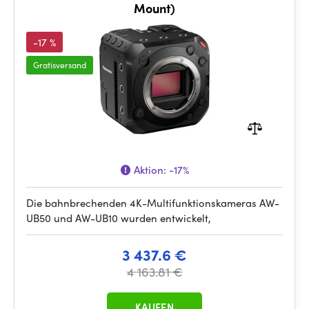
Mount)
-17 %
Gratisversand
Aktion:
-17%
Die bahnbrechenden 4K-Multifunktionskameras AW-
UB50 und AW-UB10 wurden entwickelt,
3 437.6 €
4 163.81 €
KAUFEN