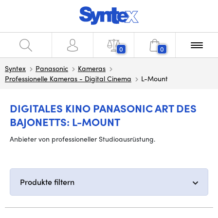
0
0
Syntex
Panasonic
Kameras
Professionelle Kameras - Digital Cinema
L-Mount
DIGITALES KINO PANASONIC ART DES
BAJONETTS: L-MOUNT
Anbieter von professioneller Studioausrüstung.
Produkte filtern