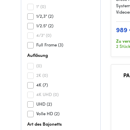
System
1"
(0)
Videoe
1/2,3"
(2)
1/2.5"
(2)
989
4/3"
(0)
Zu ver
Full Frame
(3)
2 Stüc
Auflösung
(0)
PA
2K
(0)
4K
(7)
4K UHD
(0)
UHD
(2)
Volle HD
(2)
Art des Bajonetts