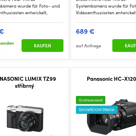
kamera wurde für Foto- und
Systemkamera wurde für Fo
nthusiasten entwickelt,
Videoenthusiasten entwickel
 €
689 €
senden
KAUFEN
auf Anfrage
KAUF
k
NASONIC LUMIX TZ99
Panasonic HC-X12
stříbrný
Gratisversand
SHOWROOM PRAHA