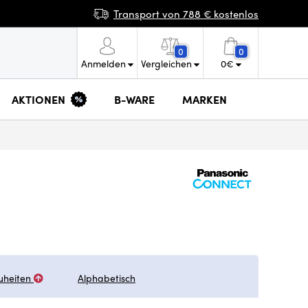
Transport von 788 € kostenlos
0
0
Anmelden
Vergleichen
0
€
AKTIONEN
B-WARE
MARKEN
uheiten
Alphabetisch