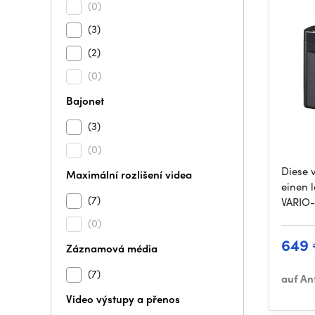
(0)
(3)
(2)
(0)
Bajonet
(3)
(0)
Diese 
Maximální rozlišení videa
einen 
(7)
VARIO
(0)
649
Záznamová média
(7)
auf An
Video výstupy a přenos