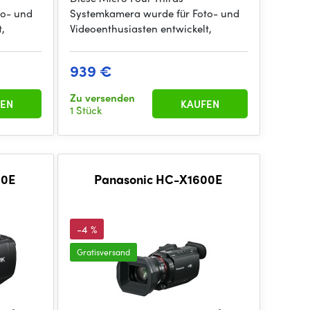
to- und
Systemkamera wurde für Foto- und
t,
Videoenthusiasten entwickelt,
939 €
Zu versenden
EN
KAUFEN
1 Stück
00E
Panasonic HC-X1600E
-4 %
Gratisversand