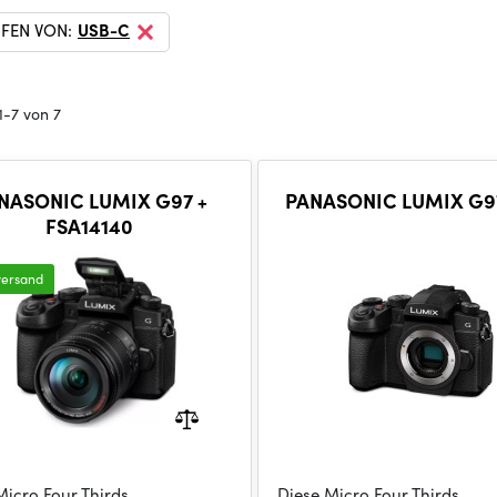
FEN VON:
USB-C
1-7 von 7
NASONIC LUMIX G97 +
PANASONIC LUMIX G9
FSA14140
versand
Micro Four Thirds
Diese Micro Four Thirds