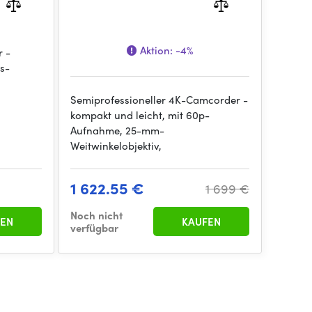
Aktion:
-4%
 -
ps-
Semiprofessioneller 4K-Camcorder -
kompakt und leicht, mit 60p-
Aufnahme, 25-mm-
Weitwinkelobjektiv,
1 622.55 €
1 699 €
Noch nicht
EN
KAUFEN
verfügbar