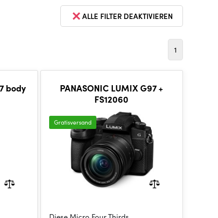
ALLE FILTER DEAKTIVIEREN
1
7 body
PANASONIC LUMIX G97 +
FS12060
Gratisversand
Diese Micro Four Thirds