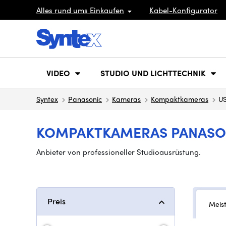
Alles rund ums Einkaufen
Kabel-Konfigurator
VIDEO
STUDIO UND LICHTTECHNIK
Syntex
Panasonic
Kameras
Kompaktkameras
U
KOMPAKTKAMERAS PANASON
Anbieter von professioneller Studioausrüstung.
Preis
Meis