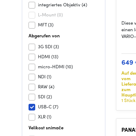
integriertes Objektiv
(4)
L-Mount
(0)
Diese 
MFT
(3)
einen 
Abgerufen von
VARIO
3G SDI
(3)
HDMI
(13)
649
micro-HDMI
(10)
Auf d
NDI
(1)
vom
Liefer
RAW
(4)
zum
Hauptl
SDI
(2)
1 Stück
USB-C
(7)
XLR
(1)
Velikost snímače
PANA