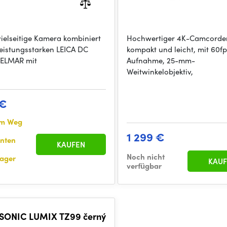
vielseitige Kamera kombiniert
Hochwertiger 4K-Camcorder
leistungsstarken LEICA DC
kompakt und leicht, mit 60f
-ELMAR mit
Aufnahme, 25-mm-
Weitwinkelobjektiv,
 €
em Weg
1 299 €
anten
KAUFEN
Noch nicht
ager
KAUF
verfügbar
SONIC LUMIX TZ99 černý