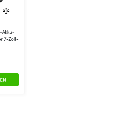
t-Akku-
er 7-Zoll-
EN