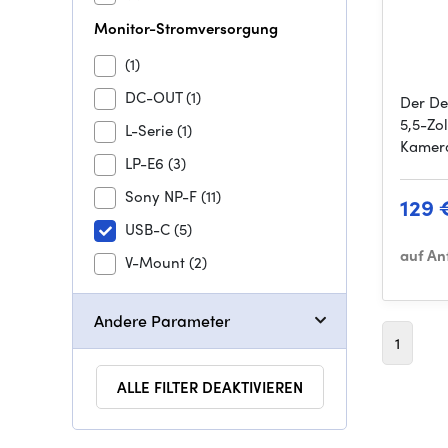
Monitor-Stromversorgung
(1)
DC-OUT
(1)
Der De
5,5-Zo
L-Serie
(1)
Kamera
LP-E6
(3)
Sony NP-F
(11)
129 
USB-C
(5)
auf An
V-Mount
(2)
Andere Parameter
1
ALLE FILTER DEAKTIVIEREN