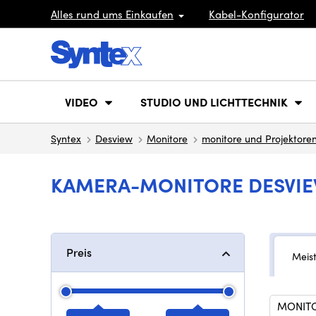
Alles rund ums Einkaufen
Kabel-Konfigurator
VIDEO
STUDIO UND LICHTTECHNIK
Syntex
Desview
Monitore
monitore und Projektore
KAMERA-MONITORE DESVI
Preis
Meis
MONIT