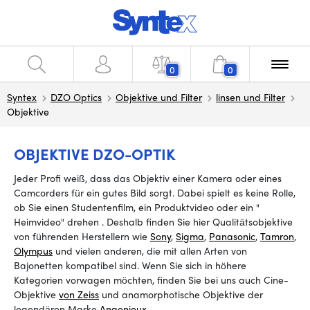
0
0
Syntex
DZO Optics
Objektive und Filter
linsen und Filter
Objektive
OBJEKTIVE DZO-OPTIK
Jeder Profi weiß, dass das Objektiv einer Kamera oder eines
Camcorders für ein gutes Bild sorgt. Dabei spielt es keine Rolle,
ob Sie einen Studentenfilm, ein Produktvideo oder ein
"
Heimvideo" drehen
.
Deshalb finden Sie hier Qualitätsobjektive
von führenden Herstellern wie
Sony
,
Sigma
,
Panasonic
,
Tamron
,
Olympus
und vielen anderen, die mit allen Arten von
Bajonetten kompatibel sind. Wenn Sie sich in höhere
Kategorien vorwagen möchten, finden Sie bei uns auch Cine-
Objektive
von Zeiss
und anamorphotische Objektive der
legendären Marke
Angenieux
.