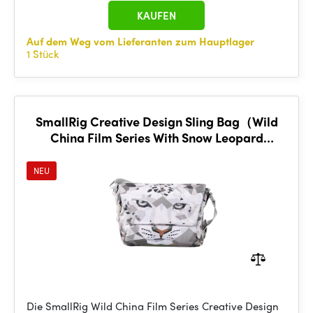
KAUFEN
Auf dem Weg vom Lieferanten zum Hauptlager
1 Stück
SmallRig Creative Design Sling Bag（Wild
China Film Series With Snow Leopard
Pattern）6045
NEU
Die SmallRig Wild China Film Series Creative Design