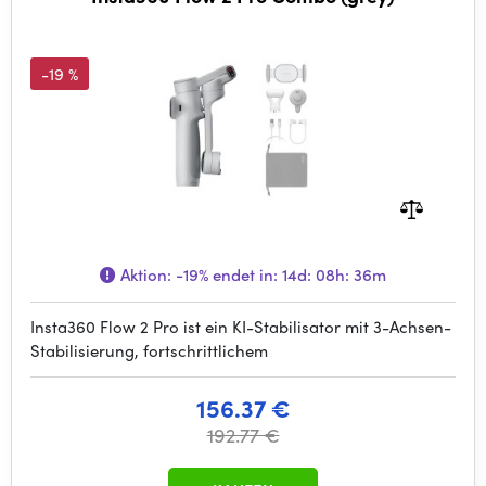
-19 %
Aktion:
-19%
endet in:
14d: 08h: 36m
Insta360 Flow 2 Pro ist ein KI-Stabilisator mit 3-Achsen-
Stabilisierung, fortschrittlichem
156.37 €
192.77 €