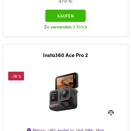
479 €
KAUFEN
Zu versenden
3 Stück
Insta360 Ace Pro 2
-16 %
Aktion:
-16%
endet in:
14d: 08h: 36m