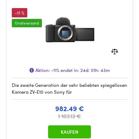
-11 %
Gratisversand
Aktion:
-11%
endet in:
24d: 01h: 43m
Die zweite Generation der sehr beliebten spiegellosen
Kamera ZV-E10 von Sony für
982.49 €
1 103.13 €
KAUFEN