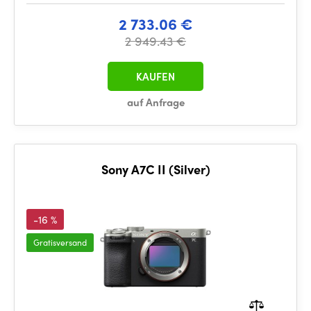
2 733.06 €
2 949.43 €
KAUFEN
auf Anfrage
Sony A7C II (Silver)
-16 %
Gratisversand