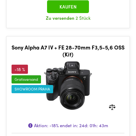
KAUFEN
Zu versenden
2 Stück
Sony Alpha A7 IV + FE 28-70mm F3,5-5,6 OSS
(Kit)
-18 %
Gratisversand
SHOWROOM PRAHA
Aktion:
-18%
endet in:
24d: 01h: 43m