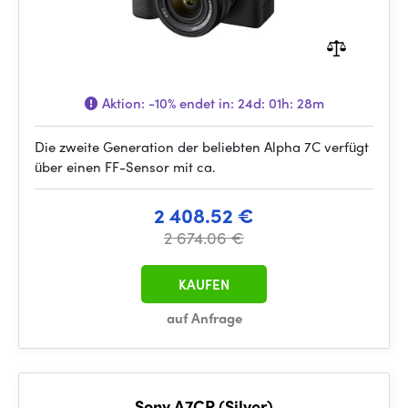
Aktion:
-10%
endet in:
24d: 01h: 28m
Die zweite Generation der beliebten Alpha 7C verfügt
über einen FF-Sensor mit ca.
2 408.52 €
2 674.06 €
KAUFEN
auf Anfrage
Sony A7CR (Silver)