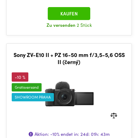
KAUFEN
Zu versenden
2 Stück
Sony ZV-E10 II + PZ 16-50 mm f/3,5-5,6 OSS
II (černý)
-10 %
Gratisversand
SHOWROOM PRAHA
Aktion:
-10%
endet in:
24d: 01h: 43m