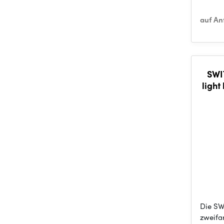
auf An
SWI
light
2630,
Die SWI
zweifa