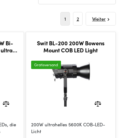
1
2
Weiter
W Bi-
Swit BL-200 200W Bowens
 ultra
Mount COB LED Light
Gratisversand
EDs, die
200W ultrahelles 5600K COB-LED-
s
Licht