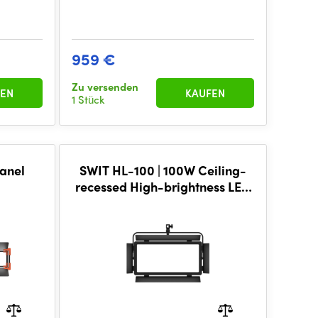
959 €
Zu versenden
EN
KAUFEN
1 Stück
anel
SWIT HL-100 | 100W Ceiling-
recessed High-brightness LED
Flat Panel Daylight