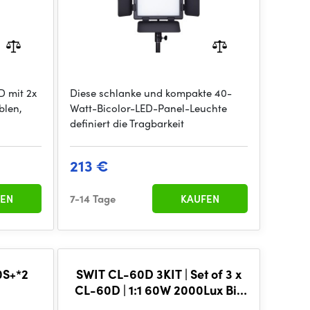
D mit 2x
Diese schlanke und kompakte 40-
blen,
Watt-Bicolor-LED-Panel-Leuchte
definiert die Tragbarkeit
213 €
EN
7-14 Tage
KAUFEN
0S+*2
SWIT CL-60D 3KIT | Set of 3 x
CL-60D | 1:1 60W 2000Lux Bi-
color DMX SMD LED Panel