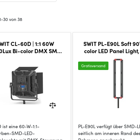
1-30 von 38
WIT CL-60D | 1:1 60W
SWIT PL-E90L Soft 90
0Lux Bi-color DMX SMD
color LED Panel Light,
D Panel Light, with bag
slim
Gratisversand
 ist eine 60-W-1:1-
PL-E90L verfügt über SMD-L
arben-SMD-LED-
seitlich am inneren Rand de