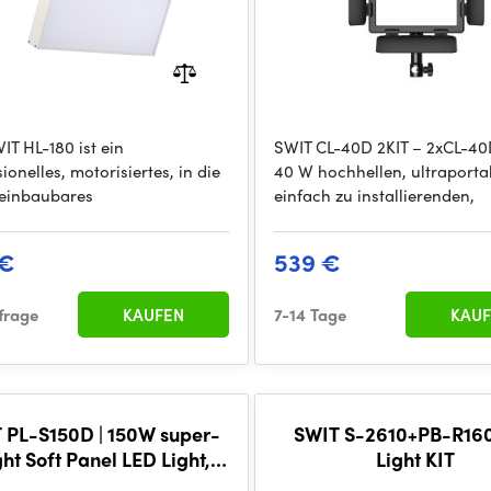
IT HL-180 ist ein
SWIT CL-40D 2KIT – 2xCL-40
ionelles, motorisiertes, in die
40 W hochhellen, ultraporta
einbaubares
einfach zu installierenden,
 €
539 €
frage
KAUFEN
7-14 Tage
KAUF
 PL-S150D | 150W super-
SWIT S-2610+PB-R16
ght Soft Panel LED Light,
Light KIT
Lux, V-Mount, DMX, also