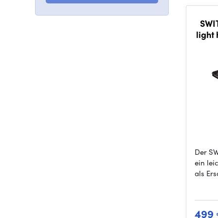
SWIT
light
100P,
Der SW
ein lei
als Ers
499