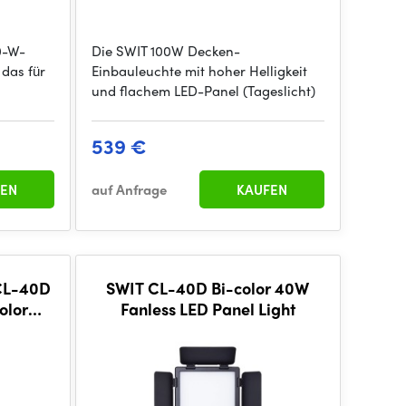
50-W-
Die SWIT 100W Decken-
das für
Einbauleuchte mit hoher Helligkeit
und flachem LED-Panel (Tageslicht)
539 €
EN
auf Anfrage
KAUFEN
xCL-40D
SWIT CL-40D Bi-color 40W
olor
Fanless LED Panel Light
ight