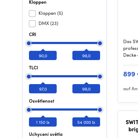
Klappen
Klappen
(5)
DMX
(23)
CRI
Das SW
profess
Decke 
90,0
99,0
TLCI
899
auf An
97,0
99,0
Osvětlenost
SWIT
1 150 lx
54 000 lx
bri
Uchycení světla
5500