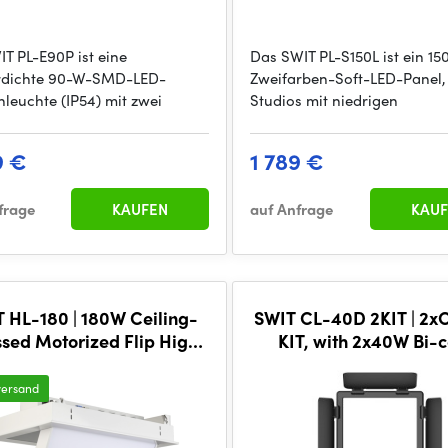
IT PL-E90P ist eine
Das SWIT PL-S150L ist ein 1
rdichte 90-W-SMD-LED-
Zweifarben-Soft-LED-Panel, 
nleuchte (IP54) mit zwei
Studios mit niedrigen
9 €
1 789 €
frage
KAUFEN
auf Anfrage
KAUF
 HL-180 | 180W Ceiling-
SWIT CL-40D 2KIT | 2
sed Motorized Flip High-
KIT, with 2x40W Bi-c
ightness LED Flat Panel
Fanless LED Panel L
Daylight, SWIT Fre
versand