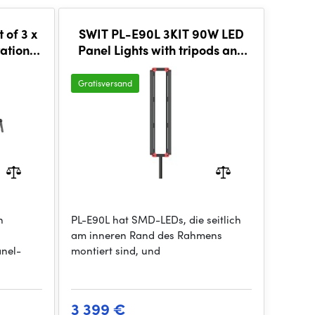
 of 3 x
SWIT PL-E90L 3KIT 90W LED
ation
Panel Lights with tripods and
CI-99
trolleycase
g
Gratisversand
n
PL-E90L hat SMD-LEDs, die seitlich
am inneren Rand des Rahmens
nel-
montiert sind, und
3 399 €