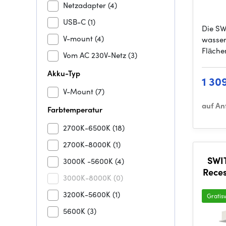
Netzadapter
(4)
USB-C
(1)
Die SW
V-mount
(4)
wasse
Fläche
Vom AC 230V-Netz
(3)
Akku-Typ
1 30
V-Mount
(7)
auf An
Farbtemperatur
2700K-6500K
(18)
2700K-8000K
(1)
SWIT
3000K -5600K
(4)
Reces
3000K-8000K
(0)
br
3200K-5600K
(1)
Gratis
5600K
(3)