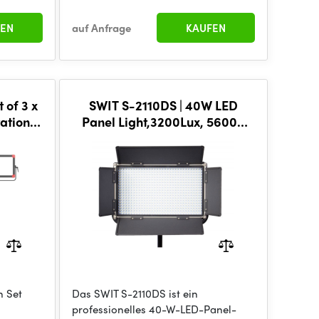
EN
auf Anfrage
KAUFEN
 of 3 x
SWIT S-2110DS | 40W LED
ation
Panel Light,3200Lux, 5600K
CI-99
with 3200K filter, V-
g
mount/Adaptor
n Set
Das SWIT S-2110DS ist ein
professionelles 40-W-LED-Panel-