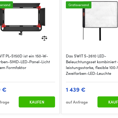
ideal for 4K sho
versand
Gratisversand
IT PL-S150D ist ein 150-W-
Das SWIT S-2610 LED-
rben-SMD-LED-Panel-Licht
Beleuchtungsset kombiniert 
nem Formfaktor
leistungsstarke, flexible 100
Zweifarben-LED-Leuchte
9 €
1 439 €
frage
KAUFEN
auf Anfrage
KAUF