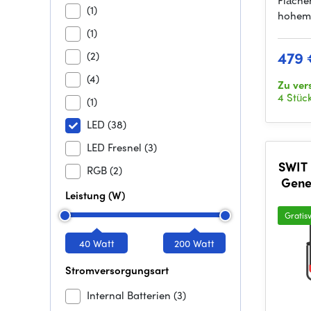
Fläche
(1)
hohem
(1)
479 
(2)
(4)
Zu ver
4 Stüc
(1)
LED
(38)
LED Fresnel
(3)
SWIT 
RGB
(2)
Gene
Leistung (W)
TLCI
Gratis
40 Watt
200 Watt
Stromversorgungsart
Internal Batterien
(3)