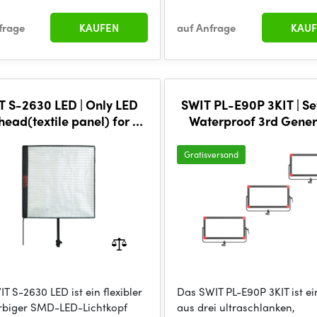
frage
KAUFEN
auf Anfrage
KAUF
T S-2630 LED | Only LED
SWIT PL-E90P 3KIT | Set
 head(textile panel) for S-
Waterproof 3rd Gener
 no controller, no adaptor
Natural-Born-Soft TL
90W LED Panel Li
Gratisversand
T S-2630 LED ist ein flexibler
Das SWIT PL-E90P 3KIT ist ei
rbiger SMD-LED-Lichtkopf
aus drei ultraschlanken,