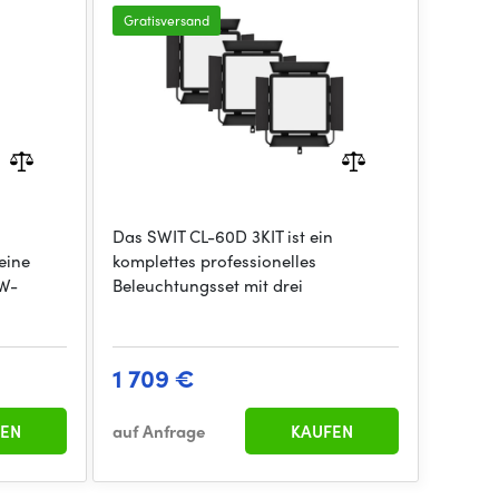
Light(V-mount)
Gratisversand
Das SWIT CL-60D 3KIT ist ein
eine
komplettes professionelles
-W-
Beleuchtungsset mit drei
1 709 €
EN
auf Anfrage
KAUFEN