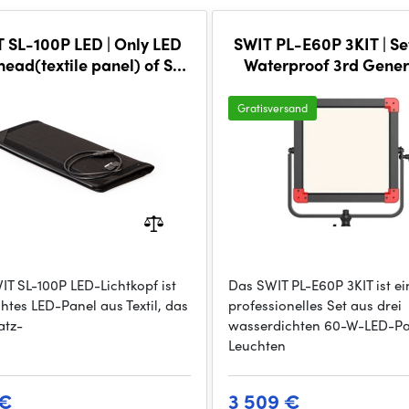
 SL-100P LED | Only LED
SWIT PL-E60P 3KIT | Set
 head(textile panel) of SL-
Waterproof 3rd Gener
 no controller, no adaptor
Natural-Born-Soft TL
60W LED Panel Li
Gratisversand
IT SL-100P LED-Lichtkopf ist
Das SWIT PL-E60P 3KIT ist ei
chtes LED-Panel aus Textil, das
professionelles Set aus drei
atz-
wasserdichten 60-W-LED-Pa
Leuchten
 €
3 509 €