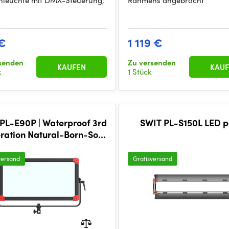
nleuchte mit DMX-Steuerung,
Rahmens angebracht
€
1 119 €
senden
Zu versenden
KAUFEN
KAUF
k
1 Stück
PL-E90P | Waterproof 3rd
SWIT PL-S150L LED p
ration Natural-Born-Soft
-99 90W LED Panel Light,
ultra slim
versand
Gratisversand