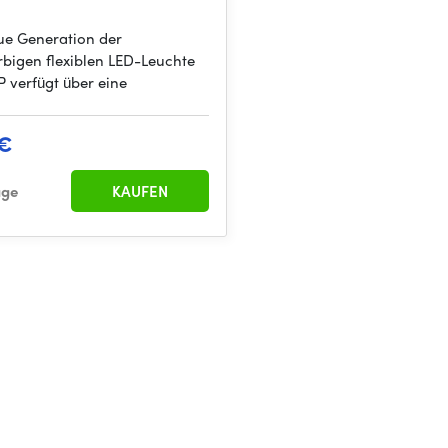
ue Generation der
rbigen flexiblen LED-Leuchte
P verfügt über eine
 €
age
KAUFEN