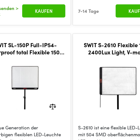
rsenden
>
KAUFEN
7-14 Tage
KAUF
k
IT SL-150P Full-IP54-
SWIT S-2610 Flexible
proof total Flexible 150W
2400Lux Light, V-m
Lux Light, DMX, V-mount
ue Generation der
S-2610 ist eine flexible LED-
rbigen flexiblen LED-Leuchte
mit 504 SMD oberflächenmo