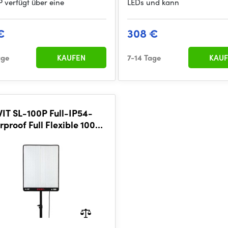
P verfügt über eine
LEDs und kann
€
308 €
age
KAUFEN
7-14 Tage
KAUF
IT SL-100P Full-IP54-
rproof Full Flexible 100W
Lux Light, DMX, V-mount