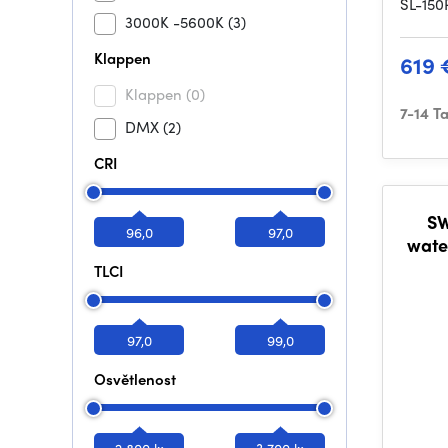
SL-150
3000K -5600K
(3)
Klappen
619 
Klappen
(0)
7-14 T
DMX
(2)
CRI
SW
96,0
97,0
wate
2800
TLCI
97,0
99,0
Osvětlenost
2 800 lx
3 700 lx