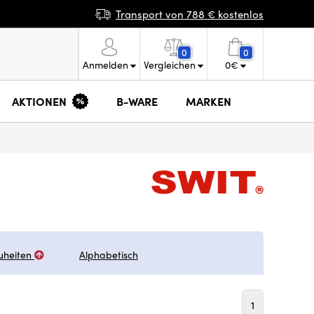
Transport von 788 € kostenlos
0
0
Anmelden
Vergleichen
0
€
AKTIONEN
B-WARE
MARKEN
uheiten
Alphabetisch
1