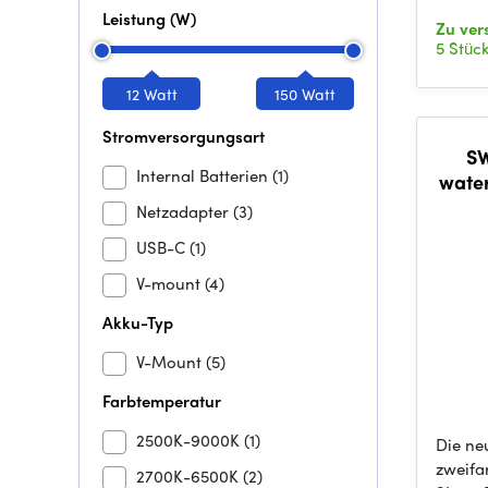
Leistung (W)
Zu ve
5 Stüc
12 Watt
150 Watt
Stromversorgungsart
SW
Internal Batterien
(1)
water
3700
Netzadapter
(3)
USB-C
(1)
V-mount
(4)
Akku-Typ
V-Mount
(5)
Farbtemperatur
2500K-9000K
(1)
Die ne
zweifa
2700K-6500K
(2)