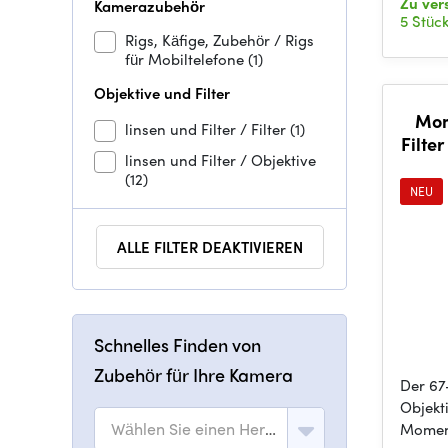
Zu ve
Kamerazubehör
5 Stüc
Rigs, Käfige, Zubehör / Rigs
für Mobiltelefone
(1)
Objektive und Filter
Mom
linsen und Filter / Filter
(1)
Filte
linsen und Filter / Objektive
Wi
(12)
NEU
ALLE FILTER DEAKTIVIEREN
Schnelles Finden von
Zubehör für Ihre Kamera
Der 67
Objekt
Wählen Sie einen Hersteller
Moment