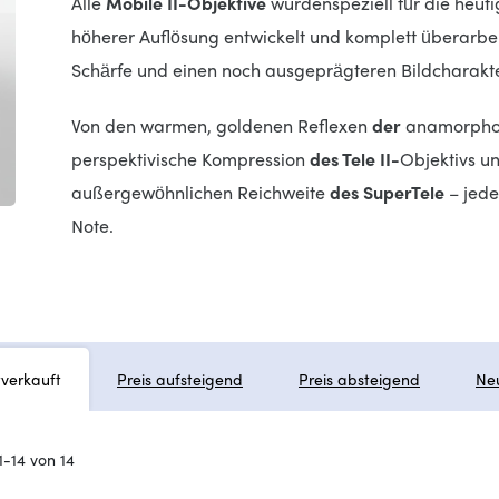
Alle
Mobile II-Objektive
wurden
speziell für die heu
höherer Auflösung entwickelt und
komplett überarbei
Schärfe und einen noch ausgeprägteren Bildcharakte
Von den warmen, goldenen Reflexen
der
anamorpho
perspektivische Kompression
des Tele II-
Objektivs u
außergewöhnlichen Reichweite
des SuperTele
– jede
Note.
tverkauft
Preis aufsteigend
Preis absteigend
Ne
1-14 von 14