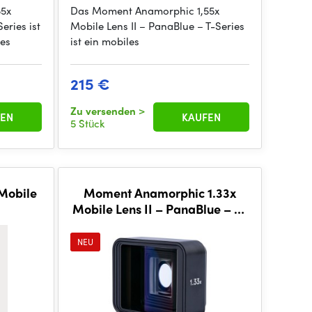
55x
Das Moment Anamorphic 1,55x
eries ist
Mobile Lens II – PanaBlue – T-Series
hes
ist ein mobiles
215 €
Zu versenden
>
EN
KAUFEN
5 Stück
Mobile
Moment Anamorphic 1.33x
Mobile Lens II – PanaBlue – T-
Series
NEU