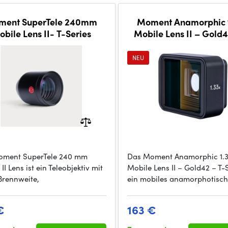
ment SuperTele 240mm
Moment Anamorphic 
bile Lens II- T-Series
Mobile Lens II – Gold4
Series
NEU
oment SuperTele 240 mm
Das Moment Anamorphic 1.
II Lens ist ein Teleobjektiv mit
Mobile Lens II – Gold42 – T-S
 Brennweite,
ein mobiles anamorphotisc
€
163 €