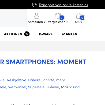
Transport von 788 € kostenlos
0
0
Anmelden
Vergleichen
0
€
AKTIONEN
B-WARE
MARKEN
 FÜR SMARTPHONES: MOMENT
le II-Objektive. Höhere Schärfe, mehr
Tele, Weitwinkel, Supertele, Fisheye, Makro und