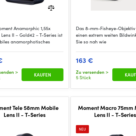
ment Anamorphic 1,55x
Das 8-mm-Fisheye-Objektiv 
Lens II – Gold42 – T-Series ist
einen extrem weiten Bildwink
biles anamorphotisches
Sie so nah wie
€
163 €
rsenden
>
Zu versenden
>
KAUFEN
KAUF
k
5 Stück
ent Tele 58mm Mobile
Moment Macro 75mm 
Lens II - T-Series
Lens II - T-Series
NEU