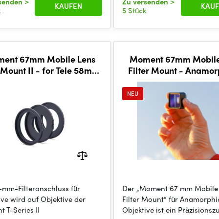
rsenden
>
Zu versenden
>
KAUFEN
KAUF
k
5 Stück
ent 67mm Mobile Lens
Moment 67mm Mobile
r Mount II - for Tele 58mm,
Filter Mount - Anamorp
de 16mm, Macro 75mm
Lenses
NEU
-mm-Filteranschluss für
Der „Moment 67 mm Mobile
ive wird auf Objektive der
Filter Mount“ für Anamorphic
 T-Series II
Objektive ist ein Präzisionsz