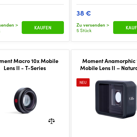
€
38 €
rsenden
>
Zu versenden
>
KAUFEN
KAUF
k
5 Stück
ent Macro 10x Mobile
Moment Anamorphic 
Lens II - T-Series
Mobile Lens II – Natura
Series
NEU