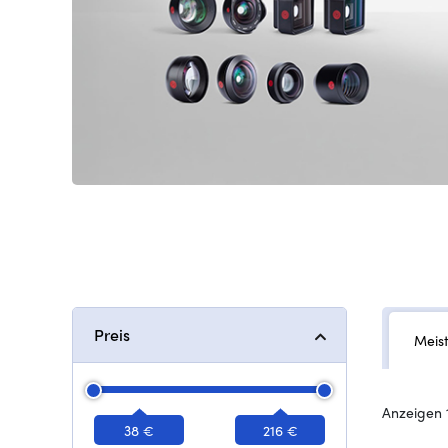
Preis
Meis
Anzeigen 
38 €
216 €