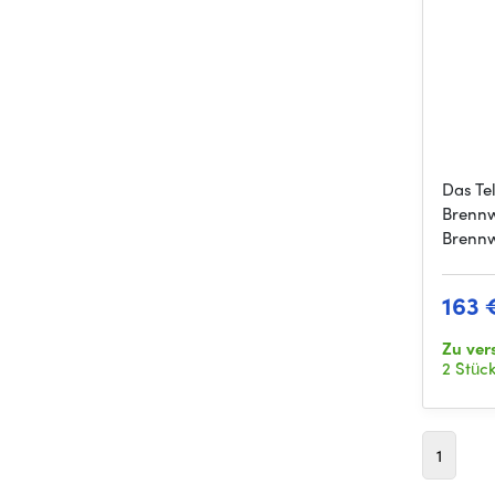
Das Te
Brennw
Brennw
163 
Zu ver
2 Stüc
1