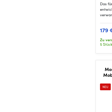
Das fü
entwic
verwan
179 
Zu ve
5 Stüc
Mom
Mobi
NEU