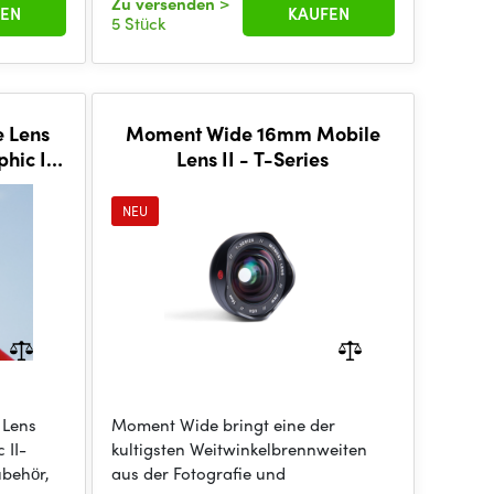
Zu versenden
>
EN
KAUFEN
5 Stück
 Lens
Moment Wide 16mm Mobile
hic II
Lens II - T-Series
NEU
 Lens
Moment Wide bringt eine der
 II-
kultigsten Weitwinkelbrennweiten
ubehör,
aus der Fotografie und