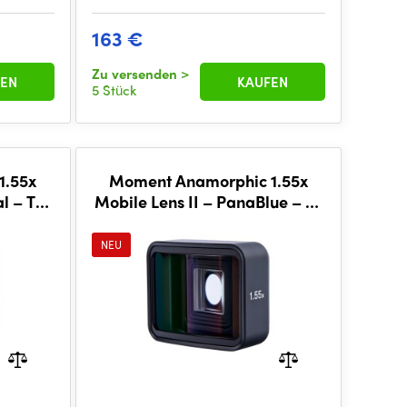
163 €
Zu versenden
>
EN
KAUFEN
5 Stück
1.55x
Moment Anamorphic 1.55x
l – T-
Mobile Lens II – PanaBlue – T-
Series
NEU