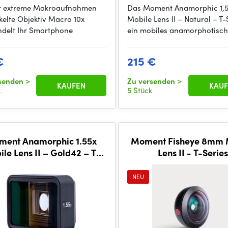
r extreme Makroaufnahmen
Das Moment Anamorphic 1,
kelte Objektiv Macro 10x
Mobile Lens II – Natural – T-S
delt Ihr Smartphone
ein mobiles anamorphotisc
€
215 €
rsenden
>
Zu versenden
>
KAUFEN
KAUF
k
5 Stück
ent Anamorphic 1.55x
Moment Fisheye 8mm 
le Lens II – Gold42 – T-
Lens II - T-Series
Series
NEU