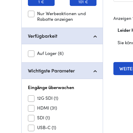
1 €
101 €
Nur Werbeaktionen und
Anzeigen 
Rabatte anzeigen
Leider 
Verfügbarkeit
Sie kön
Auf Lager
(6)
WEITE
Wichtigste Parameter
Eingänge überwachen
12G SDI
(1)
HDMI
(31)
SDI
(1)
USB-C
(1)