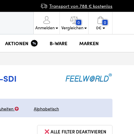
Transport von 788 € kostenlos
0
0
Anmelden
Vergleichen
0
€
AKTIONEN
B-WARE
MARKEN
-SDI
uheiten
Alphabetisch
ALLE FILTER DEAKTIVIEREN