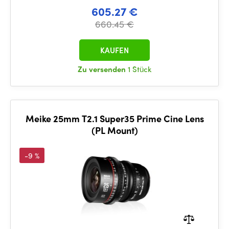
605.27 €
660.45 €
KAUFEN
Zu versenden
1 Stück
Meike 25mm T2.1 Super35 Prime Cine Lens
(PL Mount)
-9 %