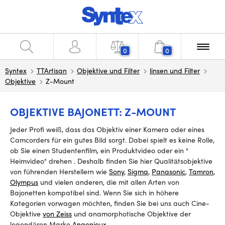
0
0
Syntex
TTArtisan
Objektive und Filter
linsen und Filter
Objektive
Z-Mount
OBJEKTIVE BAJONETT: Z-MOUNT
Jeder Profi weiß, dass das Objektiv einer Kamera oder eines
Camcorders für ein gutes Bild sorgt. Dabei spielt es keine Rolle,
ob Sie einen Studentenfilm, ein Produktvideo oder ein
"
Heimvideo" drehen
.
Deshalb finden Sie hier Qualitätsobjektive
von führenden Herstellern wie
Sony
,
Sigma
,
Panasonic
,
Tamron
,
Olympus
und vielen anderen, die mit allen Arten von
Bajonetten kompatibel sind. Wenn Sie sich in höhere
Kategorien vorwagen möchten, finden Sie bei uns auch Cine-
Objektive
von Zeiss
und anamorphotische Objektive der
legendären Marke
Angenieux
.