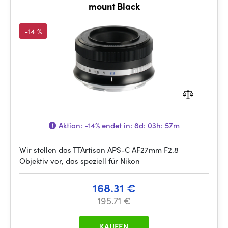
mount Black
-14 %
Aktion:
-14%
endet in:
8d: 03h: 57m
Wir stellen das TTArtisan APS-C AF27mm F2.8
Objektiv vor, das speziell für Nikon
168.31 €
195.71 €
KAUFEN