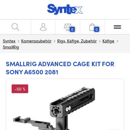
0
0
Syntex
Kamerazubehör
Rigs, Käfige, Zubehör
Käfige
SmallRig
SMALLRIG ADVANCED CAGE KIT FOR
SONY A6500 2081
-50 %