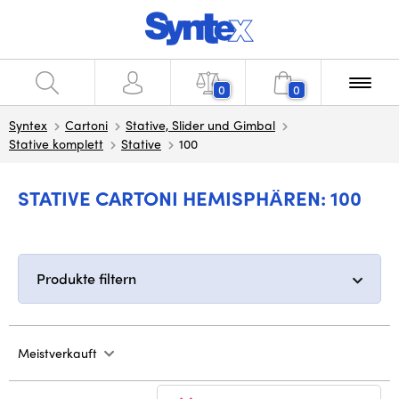
0
0
Syntex
Cartoni
Stative, Slider und Gimbal
Stative komplett
Stative
100
STATIVE CARTONI HEMISPHÄREN: 100
Produkte filtern
Meistverkauft