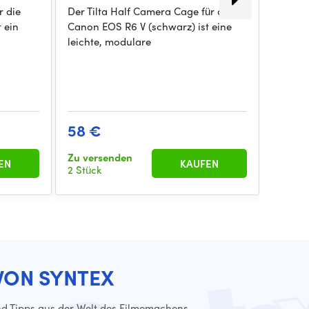
r die
Der Tilta Half Camera Cage für die
Der Ka
 ein
Canon EOS R6 V (schwarz) ist eine
um dem
leichte, modulare
zusätz
58 €
94 €
Zu versenden
Zu ver
EN
KAUFEN
2 Stück
2 Stück
VON SYNTEX
d Tipps aus der Welt des Filmemachens