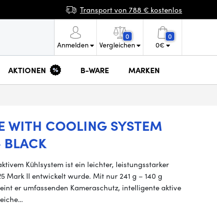
Transport von 788 € kostenlos
0
0
Anmelden
Vergleichen
0
€
AKTIONEN
B-WARE
MARKEN
GE WITH COOLING SYSTEM
- BLACK
tivem Kühlsystem ist ein leichter, leistungsstarker
 Mark II entwickelt wurde. Mit nur 241 g – 140 g
ereint er umfassenden Kameraschutz, intelligente aktive
reiche…