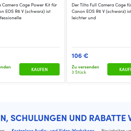
ta Camera Cage Power Kit für
Der Tilta Full Camera Cage fü
on EOS R6 V (schwarz) ist
Canon EOS R6 V (schwarz) ist
fessionelle
leichter und
€
106 €
enden
Zu versenden
KAUFEN
KAUF
3 Stück
EN, SCHULUNGEN UND RABATTE 
ten
·
Kostenlose Audio- und Video-Workshops
·
Neuigkeiten un