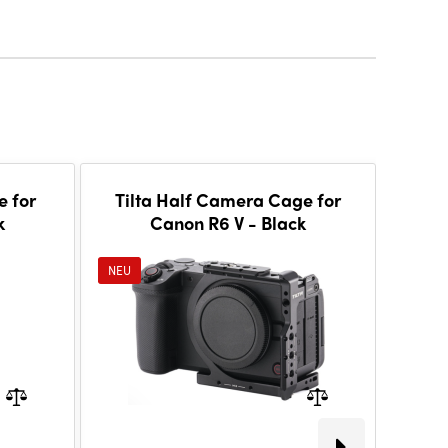
e for
Tilta Half Camera Cage for
Til
k
Canon R6 V - Black
NEU