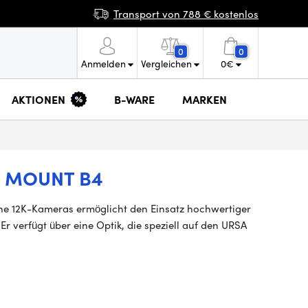
Transport von 788 € kostenlos
0
0
Anmelden
Vergleichen
0
€
AKTIONEN
B-WARE
MARKEN
E MOUNT B4
ne 12K-Kameras ermöglicht den Einsatz hochwertiger
r verfügt über eine Optik, die speziell auf den URSA