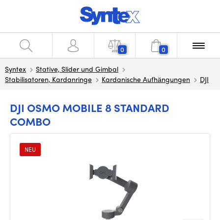
0
0
Syntex
Stative, Slider und Gimbal
Stabilisatoren, Kardanringe
Kardanische Aufhängungen
DJI
DJI OSMO MOBILE 8 STANDARD
COMBO
NEU