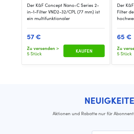
Der K&F Concept Nano-C Series 2-
Der K&
in-1-Filter VND2-32/CPL (77 mm) ist
Filter d
ein multifunktionaler
hochwert
57 €
65 €
Zu versenden
>
Zu vers
KAUFEN
5 Stück
5 Stück
NEUIGKEIT
Aktionen und Rabatte nur für Abonnen