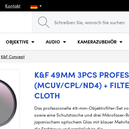
Kontakt
OBJEKTIVE
AUDIO
KAMERAZUBEHÖR
K&F Concept
K&F 49MM 3PCS PROFESS
(MCUV/CPL/ND4) + FIL
CLOTH
Das professionelle 49-mm-Objektivfilter-Set v
sowie eine Schutztasche und drei Mikrofaser-Re
japanischem optischem Glas mit blauer Mehrfa
die Farbtreue und ermöglichen die…