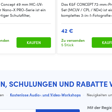
F Concept 49 mm MC-UV-
Das K&F CONCEPT 72-mm-Prof
er Nano-X PRO-Serie ist ein
Set (MCUV / CPL / ND4) ist ei
iger Schutzfilter,
komplettes 3-in-1-Fotografie-
42 €
enden
Zu versenden
KAUFEN
KAUF
5 Stück
EN, SCHULUNGEN UND RABATTE 
ten
·
Kostenlose Audio- und Video-Workshops
·
Neuigkeiten un
Mit der Regis