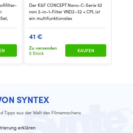
ifilter-
Der K&F CONCEPT Nano-C-Serie 52
Das K&
n
mm 2-in-1-Filter VND2–32 + CPL ist
O275A5
Set,
ein multifunktionales
vielsei
41 €
108 
Zu versenden
Zu ver
EN
KAUFEN
5 Stück
5 Stück
VON SYNTEX
d Tipps aus der Welt des Filmemachens
trierung erklären