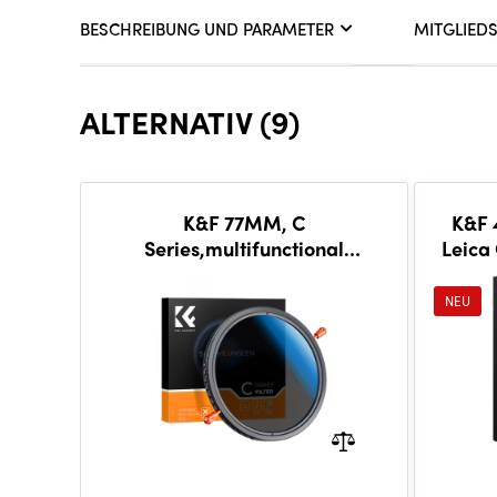
BESCHREIBUNG UND PARAMETER
MITGLIED
ALTERNATIV (9)
K&F 77MM, C
K&F 
Series,multifunctional
Leica
CPL+Variable/Fader ND 2~32
mu
filter, HD, Waterproof, Anti
NEU
Scratch