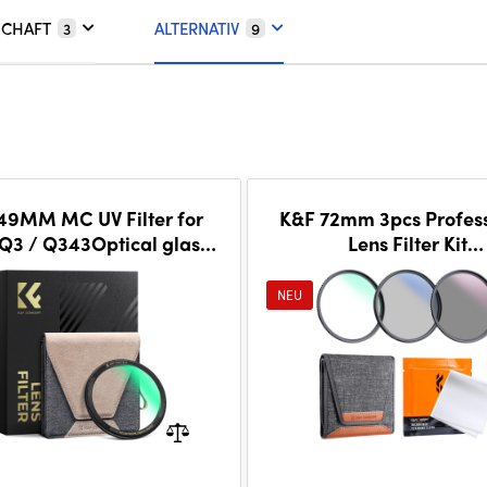
SCHAFT
ALTERNATIV
3
9
49MM MC UV Filter for
K&F 72mm 3pcs Profess
 Q3 / Q343Optical glass,
Lens Filter Kit
lti-coated, ultra-low
(MCUV/CPL/ND4) + Fi
reflection, ultra-sh
Pouch+3pcs*Cleaning 
NEU