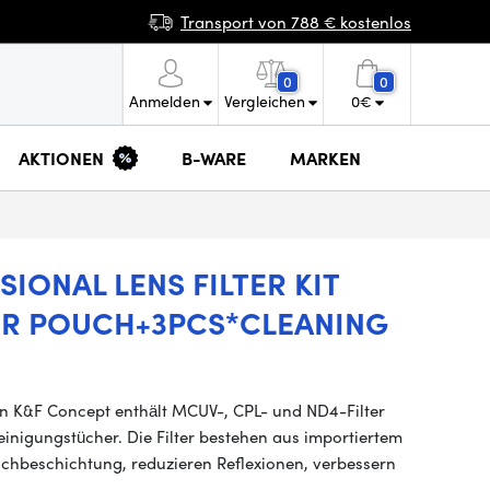
Transport von 788 € kostenlos
0
0
Anmelden
Vergleichen
0
€
AKTIONEN
B-WARE
MARKEN
IONAL LENS FILTER KIT
TER POUCH+3PCS*CLEANING
on K&F Concept enthält MCUV-, CPL- und ND4-Filter
inigungstücher. Die Filter bestehen aus importiertem
chbeschichtung, reduzieren Reflexionen, verbessern