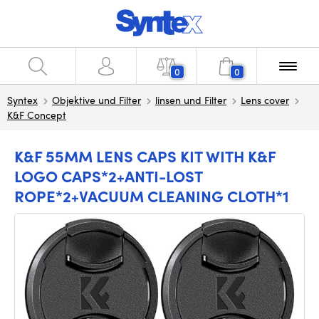
0
0
Syntex
Objektive und Filter
linsen und Filter
Lens cover
K&F Concept
K&F 55MM LENS CAPS KIT WITH K&F
LOGO CAPS*2+ANTI-LOST
ROPE*2+VACUUM CLEANING CLOTH*1