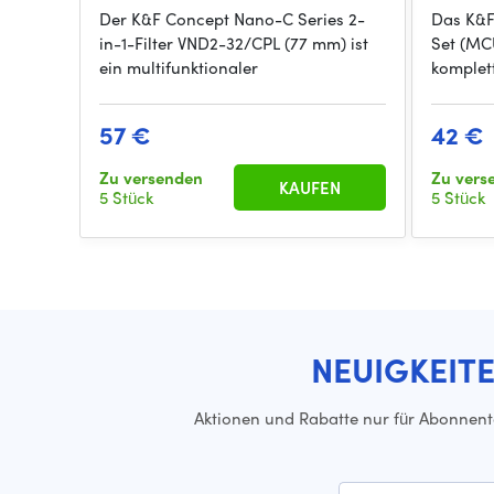
Der K&F Concept Nano-C Series 2-
Das K&F
in-1-Filter VND2-32/CPL (77 mm) ist
Set (MCU
ein multifunktionaler
komplett
57 €
42 €
Zu versenden
Zu vers
KAUFEN
5 Stück
5 Stück
NEUIGKEIT
Aktionen und Rabatte nur für Abonnen