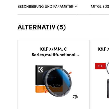
BESCHREIBUNG UND PARAMETER
MITGLIED
ALTERNATIV (5)
K&F 77MM, C
K&F 
Series,multifunctional
CPL+Variable/Fader ND 2~32
(MC
filter, HD, Waterproof, Anti
Pouc
NEU
Scratch