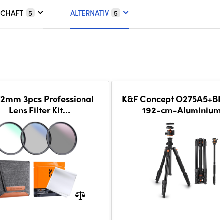
SCHAFT
ALTERNATIV
5
5
72mm 3pcs Professional
K&F Concept O275A5+B
Lens Filter Kit
192-cm-Aluminiu
UV/CPL/ND4) + Filter
Kamerastativ mit Kuge
h+3pcs*Cleaning Cloth