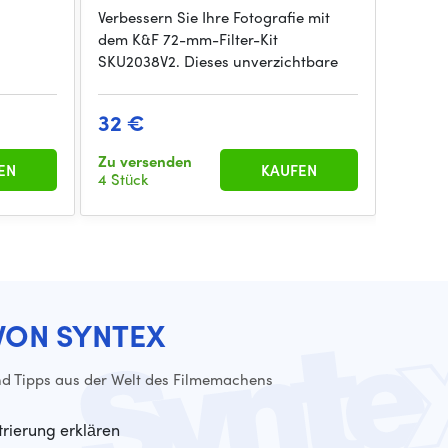
Verbessern Sie Ihre Fotografie mit
Schütz
dem K&F 72-mm-Filter-Kit
Objekt
SKU2038V2. Dieses unverzichtbare
mm-Obje
32 €
29 €
Zu versenden
EN
KAUFEN
auf An
4 Stück
VON SYNTEX
d Tipps aus der Welt des Filmemachens
trierung erklären