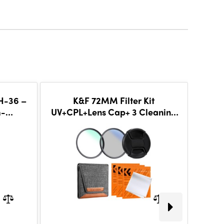
H-36 –
K&F 72MM Filter Kit
K&
m-
UV+CPL+Lens Cap+ 3 Cleaning
Filte
lkopf
Cloths
3 Cle