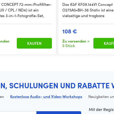
 CONCEPT 72-mm-Profifilter-
Das K&F KF09.144V1 Concept
V / CPL / ND4) ist ein
O275A5+BH-36 Stativ ist eine
es 3-in-1-Fotografie-Set,
vielseitige und tragbare
108 €
enden
Zu versenden
>
KAUFEN
KAUF
5 Stück
EN, SCHULUNGEN UND RABATTE 
ten
·
Kostenlose Audio- und Video-Workshops
·
Neuigkeiten un
Mit der Regis