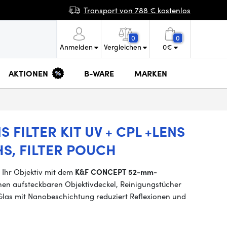
Transport von 788 € kostenlos
0
0
Anmelden
Vergleichen
0
€
AKTIONEN
B-WARE
MARKEN
FILTER KIT UV + CPL +LENS
HS, FILTER POUCH
e Ihr Objektiv mit dem
K&F CONCEPT 52-mm-
einen aufsteckbaren Objektivdeckel, Reinigungstücher
 Glas mit Nanobeschichtung reduziert Reflexionen und