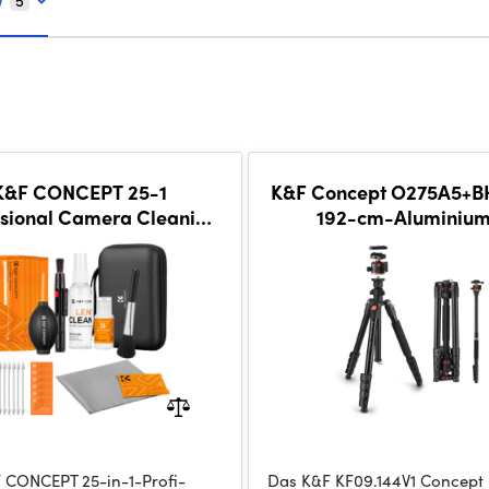
V
5
K&F CONCEPT 25-1
K&F Concept O275A5+B
ssional Camera Cleaning
192-cm-Aluminiu
r DSLR Cameras with Full
Kamerastativ mit Kuge
me Sensor Cleaning S
 CONCEPT 25-in-1-Profi-
Das K&F KF09.144V1 Concept