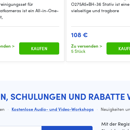
einigungsset für
O275A5+BH-36 Stativ ist eine
atkameras ist ein All-in-One-
vielseitige und tragbare
t,
108 €
senden
>
Zu versenden
>
KAUFEN
KAUF
5 Stück
EN, SCHULUNGEN UND RABATTE 
ten
·
Kostenlose Audio- und Video-Workshops
·
Neuigkeiten un
Mit der Regis