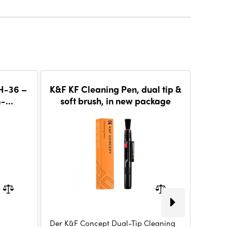
H-36 –
K&F KF Cleaning Pen, dual tip &
K&
m-
soft brush, in new package
APS
lkopf
24m
Der K&F Concept Dual-Tip Cleaning
Halten