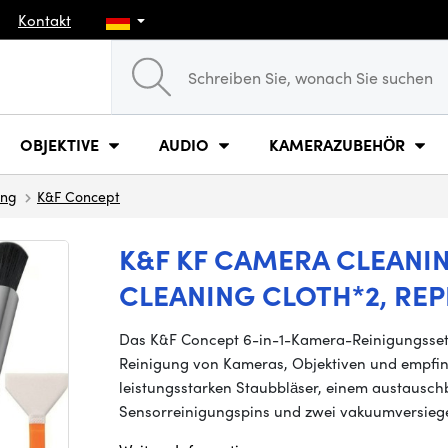
Kontakt
OBJEKTIVE
AUDIO
KAMERAZUBEHÖR
ung
K&F Concept
K&F KF CAMERA CLEANING
CLEANING CLOTH*2, RE
Das K&F Concept 6-in-1-Kamera-Reinigungsset e
Reinigung von Kameras, Objektiven und empfind
leistungsstarken Staubbläser, einem austauschb
Sensorreinigungspins und zwei vakuumversiege