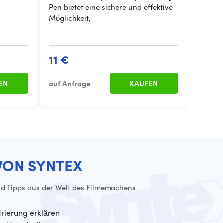
Pen bietet eine sichere und effektive
empfin
Möglichkeit,
Conce
11 €
21 €
EN
auf Anfrage
KAUFEN
auf An
VON SYNTEX
d Tipps aus der Welt des Filmemachens
trierung erklären