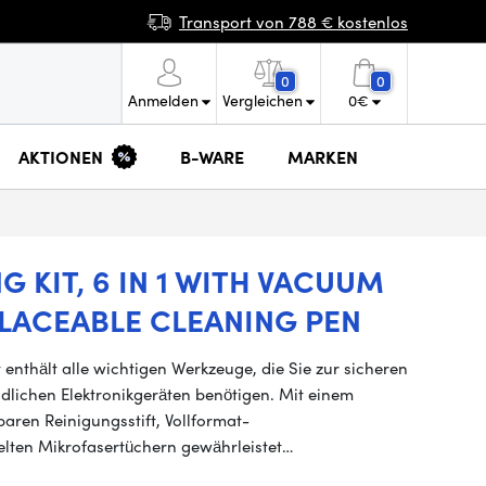
Transport von 788 € kostenlos
0
0
Anmelden
Vergleichen
0
€
AKTIONEN
B-WARE
MARKEN
 KIT, 6 IN 1 WITH VACUUM
PLACEABLE CLEANING PEN
nthält alle wichtigen Werkzeuge, die Sie zur sicheren
lichen Elektronikgeräten benötigen. Mit einem
aren Reinigungsstift, Vollformat-
lten Mikrofasertüchern gewährleistet…