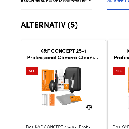
BESCHREIBUNG UND PARAMETER
ALTERNATI
ALTERNATIV (5)
K&F CONCEPT 25-1
Professional Camera Cleaning
Profe
Kit for DSLR Cameras with
Kit fo
APS-C Sensor Cleaning Sw
Fra
NEU
NEU
Das K&F CONCEPT 25-in-1 Profi-
Das K&F