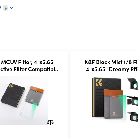
V
9
 MCUV Filter, 4"x5.65"
K&F Black Mist 1/8 Fi
ctive Filter Compatible
4"x5.65" Dreamy Eff
 Tilta Compatible with
Cinema Square Filt
SmallRig and Other
Compatible with Tilta a