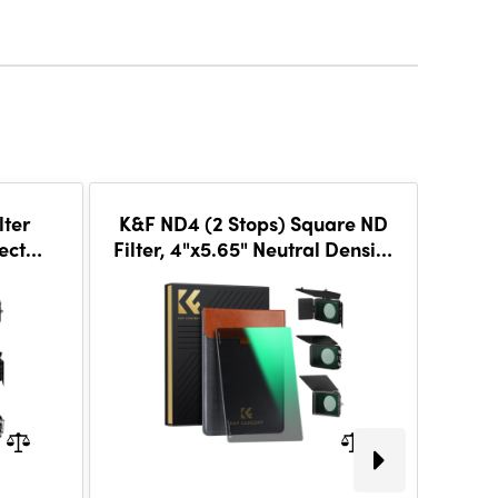
lter
K&F ND4 (2 Stops) Square ND
K&F
ect
Filter, 4"x5.65" Neutral Density
ND64 
er
Filter Compatible with Tilta
nd Smal
Compatible
Compa