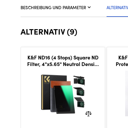
BESCHREIBUNG UND PARAMETER
ALTERNATI
ALTERNATIV (9)
K&F ND16 (4 Stops) Square ND
K&F
Filter, 4"x5.65" Neutral Density
Prote
Filter Compatible with Tilta,
with
Smallrig