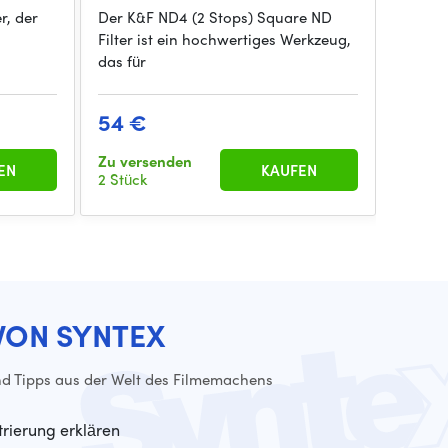
er, der
Der K&F ND4 (2 Stops) Square ND
Der K&
Filter ist ein hochwertiges Werkzeug,
hat ei
das für
weitge
54 €
87 €
Zu versenden
Zu ver
EN
KAUFEN
2 Stück
1 Stück
VON SYNTEX
d Tipps aus der Welt des Filmemachens
trierung erklären