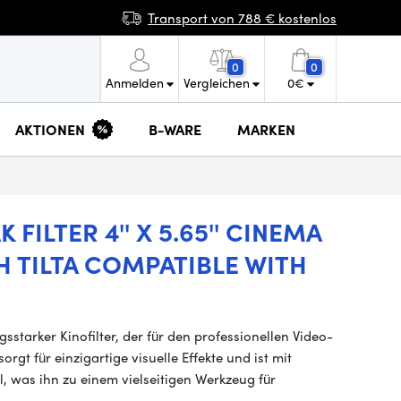
Transport von 788 € kostenlos
0
0
Anmelden
Vergleichen
0
€
AKTIONEN
B-WARE
MARKEN
FILTER 4'' X 5.65'' CINEMA
H TILTA COMPATIBLE WITH
ngsstarker Kinofilter, der für den professionellen Video-
orgt für einzigartige visuelle Effekte und ist mit
 was ihn zu einem vielseitigen Werkzeug für