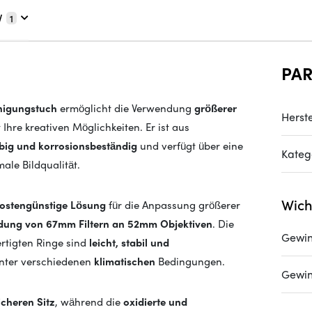
V
1
PA
inigungstuch
ermöglicht die Verwendung
größerer
Herste
Ihre kreativen Möglichkeiten. Er ist aus
lebig und korrosionsbeständig
und verfügt über eine
Kateg
male Bildqualität.
Wich
ostengünstige Lösung
für die Anpassung größerer
dung von 67mm Filtern an 52mm Objektiven
. Die
Gewi
rtigten Ringe sind
leicht, stabil und
unter verschiedenen
klimatischen
Bedingungen.
Gewi
icheren Sitz
, während die
oxidierte und