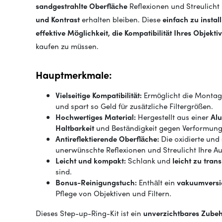
sandgestrahlte Oberfläche
Reflexionen und Streulicht
und Kontrast
erhalten bleiben. Diese
einfach zu insta
effektive Möglichkeit, die Kompatibilität Ihres Objekt
kaufen zu müssen.
Hauptmerkmale:
Vielseitige Kompatibilität:
Ermöglicht die Monta
und spart so Geld für zusätzliche Filtergrößen.
Hochwertiges Material:
Hergestellt aus einer
Alu
Haltbarkeit
und Beständigkeit gegen Verformung 
Antireflektierende Oberfläche:
Die oxidierte und
unerwünschte Reflexionen und Streulicht Ihre A
Leicht und kompakt:
Schlank und
leicht zu tran
sind.
Bonus-Reinigungstuch:
Enthält ein
vakuumversi
Pflege von Objektiven und Filtern.
Dieses Step-up-Ring-Kit ist ein
unverzichtbares Zubeh