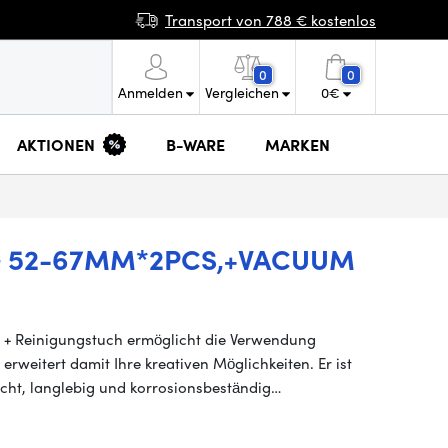
Transport von 788 € kostenlos
0
0
Anmelden
Vergleichen
0
€
AKTIONEN
B-WARE
MARKEN
NG 52-67MM*2PCS,+VACUUM
) + Reinigungstuch ermöglicht die Verwendung
weitert damit Ihre kreativen Möglichkeiten. Er ist
eicht, langlebig und korrosionsbeständig…