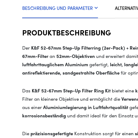
BESCHREIBUNG UND PARAMETER
ALTERNATI
PRODUKTBESCHREIBUNG
Der
K&F 52-67mm Step-Up Filterring (2er-Pack) + Re
67mm-Filter
an
52mm-Objektiven
und erweitert damit 
luftfahrttauglichem Aluminium
gefertigt,
leicht, lang
antireflektierende, sandgestrahlte Oberfläche
für opti
Das
K&F 52-67mm Step-Up Filter Ring Kit
bietet eine
k
Filter an kleinere Objektive und ermöglicht die
Verwen
aus einer
Aluminiumlegierung in Luftfahrtqualität
gefe
korrosionsbeständig
und damit ideal für den Einsatz 
Die
präzisionsgefertigte
Konstruktion sorgt für einen
s