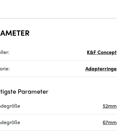
RAMETER
ller:
K&F Concept
orie:
Adapterringe
tigste Parameter
ndegröße
52mm
ndegröße
67mm