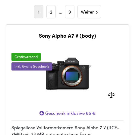
1
2
...
9
Weiter
Sony Alpha A7 V (body)
Gratisversand
inkl. Gratis Geschenk
Geschenk inklusive 65 €
Spiegellose Vollformatkamera Sony Alpha 7 V (ILCE-
7M5) mit 33 MP, automatischem Fokus