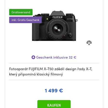
Gratisversand
inkl. Gratis Geschenk
Geschenk inklusive 32 €
Fotoaparát FUJIFILM X-T50 zdědil design řady X-T,
který připomíná klasický filmový
1 499 €
KAUFEN