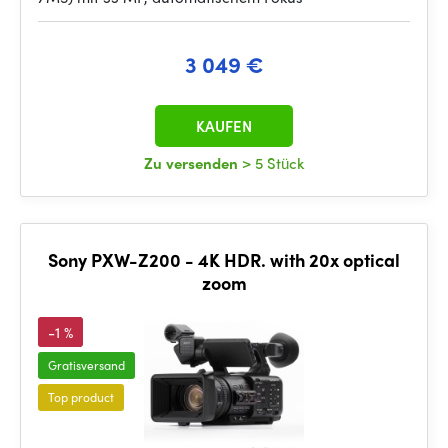
3 049 €
KAUFEN
Zu versenden
> 5 Stück
Sony PXW-Z200 - 4K HDR. with 20x optical
zoom
-1 %
Gratisversand
Top product