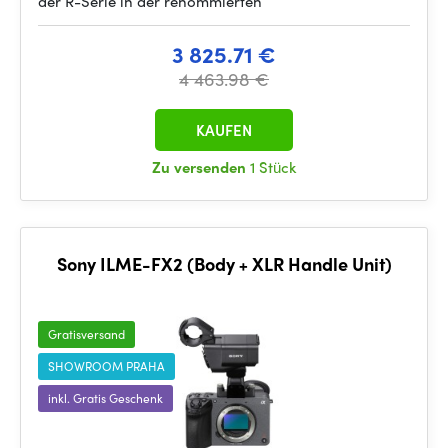
der R-Serie in der renommierten
3 825.71 €
4 463.98 €
KAUFEN
Zu versenden
1 Stück
Sony ILME-FX2 (Body + XLR Handle Unit)
Gratisversand
SHOWROOM PRAHA
inkl. Gratis Geschenk