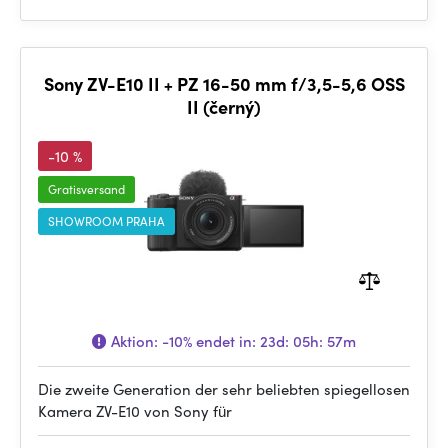
Sony ZV-E10 II + PZ 16-50 mm f/3,5-5,6 OSS
II (černý)
-10 %
Gratisversand
SHOWROOM PRAHA
Aktion:
-10%
endet in:
23d: 05h: 57m
Die zweite Generation der sehr beliebten spiegellosen
Kamera ZV-E10 von Sony für