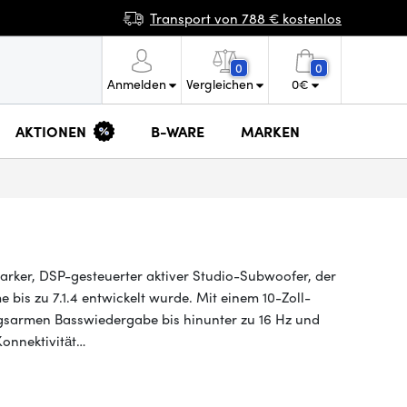
Transport von 788 € kostenlos
0
0
Anmelden
Vergleichen
0
€
AKTIONEN
B-WARE
MARKEN
tarker, DSP-gesteuerter aktiver Studio-Subwoofer, der
bis zu 7.1.4 entwickelt wurde. Mit einem 10-Zoll-
gsarmen Basswiedergabe bis hinunter zu 16 Hz und
onnektivität…