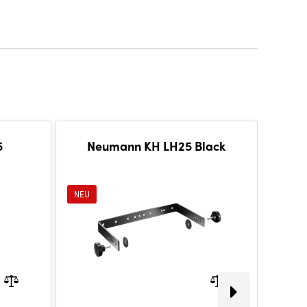
5
Neumann KH LH25 Black
NEU
NEU
Gratis