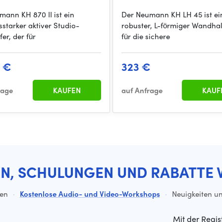
mann KH 870 II ist ein
Der Neumann KH LH 45 ist ei
sstarker aktiver Studio-
robuster, L-förmiger Wandhal
er, der für
für die sichere
9 €
323 €
rage
KAUFEN
auf Anfrage
KAUF
EN, SCHULUNGEN UND RABATTE 
ten
·
Kostenlose Audio- und Video-Workshops
·
Neuigkeiten un
Mit der Regis