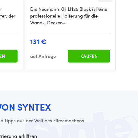
n
Die Neumann KH LH25 Black ist eine
Die Ne
ter, der
professionelle Halterung für die
hochwe
Wand-, Decken-
Konden
131 €
899
EN
auf Anfrage
KAUFEN
auf An
VON SYNTEX
d Tipps aus der Welt des Filmemachens
trierung erklären