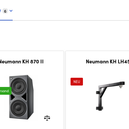
V
6
Neumann KH 870 II
Neumann KH LH4
NEU
ersand