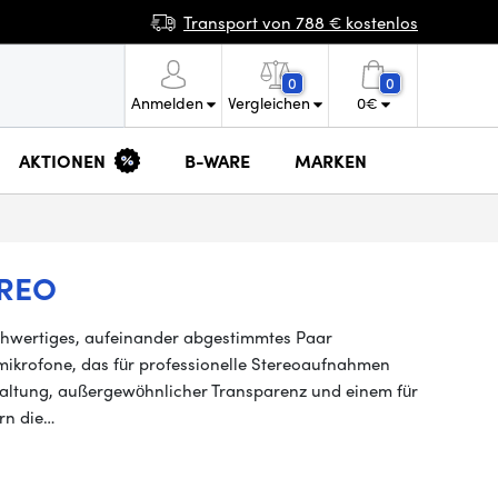
Transport von 788 € kostenlos
0
0
Anmelden
Vergleichen
0
€
AKTIONEN
B-WARE
MARKEN
REO
hwertiges, aufeinander abgestimmtes Paar
krofone, das für professionelle Stereoaufnahmen
haltung, außergewöhnlicher Transparenz und einem für
rn die…