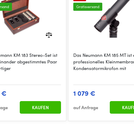
ersand
Gratisversand
mann KM 183 Stereo-Set ist
Das Neumann KM 185 MT ist 
einander abgestimmtes Paar
professionelles Kleinmembra
tiger
Kondensatormikrofon mit
 €
1 079 €
rage
KAUFEN
auf Anfrage
KAUF