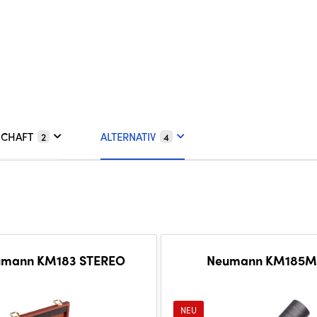
SCHAFT
ALTERNATIV
2
4
umann KM183 STEREO
Neumann KM185M
NEU