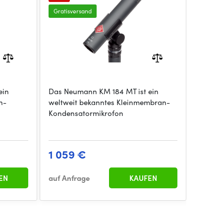
Gratisversand
ein
Das Neumann KM 184 MT ist ein
n-
weltweit bekanntes Kleinmembran-
Kondensatormikrofon
1 059 €
EN
auf Anfrage
KAUFEN