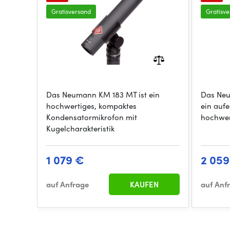
Gratisversand
Gratisv
Das Neumann KM 183 MT ist ein
Das Neu
hochwertiges, kompaktes
ein auf
Kondensatormikrofon mit
hochwer
Kugelcharakteristik
1 079 €
2 059
auf Anfrage
KAUFEN
auf Anf