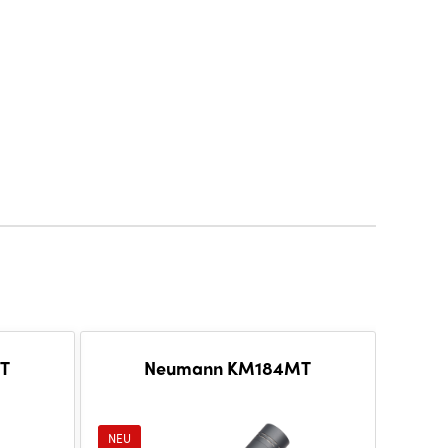
T
Neumann KM184MT
NEU