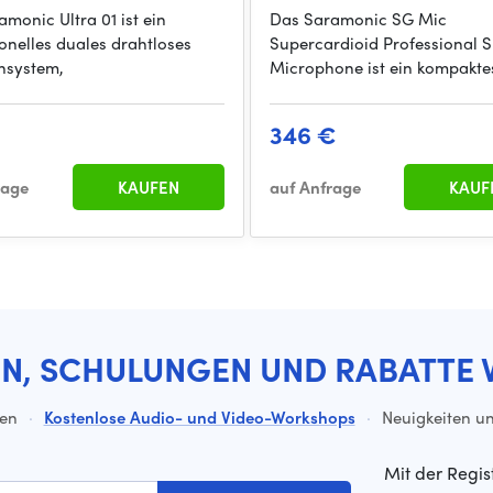
monic Ultra 01 ist ein
Das Saramonic SG Mic
onelles duales drahtloses
Supercardioid Professional 
nsystem,
Microphone ist ein kompakte
€
346 €
rage
KAUFEN
auf Anfrage
KAUF
EN, SCHULUNGEN UND RABATTE 
ten
·
Kostenlose Audio- und Video-Workshops
·
Neuigkeiten un
Mit der Regis