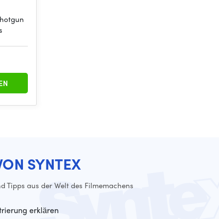
Shotgun
s
EN
VON SYNTEX
d Tipps aus der Welt des Filmemachens
trierung erklären