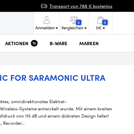
Transport von 788 € kostenlos
0
0
Anmelden
Vergleichen
0
€
AKTIONEN
B-WARE
MARKEN
IC FOR SARAMONIC ULTRA
tes, omnidirektionales Elektret-
Wireless-Systeme entwickelt wurde. Mit einem breiten
druck von 115 dB und einem diskreten Design liefert
s, Recorder…