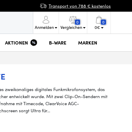
Transport von 788 € kostenlos
0
0
Anmelden
Vergleichen
0
€
AKTIONEN
B-WARE
MARKEN
TE
les zweikanaliges digitales Funkmikrofonsystem, das
acher entwickelt wurde. Mit zwei Clip-On-Sendern mit
ufnahme mit Timecode, ClearVoice AGC-
screen sorgt Ultra für…