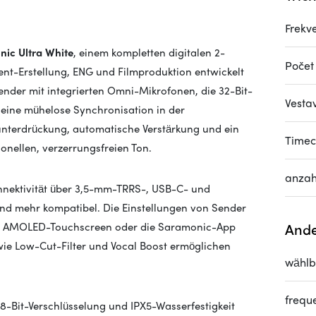
Frekv
ic Ultra White
, einem kompletten digitalen 2-
Počet
nt-Erstellung, ENG und Filmproduktion entwickelt
der mit integrierten Omni-Mikrofonen, die 32-Bit-
Vesta
 eine mühelose Synchronisation in der
nterdrückung, automatische Verstärkung und ein
Time
onellen, verzerrungsfreien Ton.
anzah
nnektivität über 3,5-mm-TRRS-, USB-C- und
und mehr kompatibel. Die Einstellungen von Sender
ven AMOLED-Touchscreen oder die Saramonic-App
Ande
ie Low-Cut-Filter und Vocal Boost ermöglichen
wählb
frequ
8-Bit-Verschlüsselung und IPX5-Wasserfestigkeit