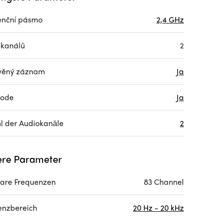
enční pásmo
2,4 GHz
 kanálů
2
věný záznam
Ja
code
Ja
l der Audiokanäle
2
re Parameter
are Frequenzen
83 Channel
enzbereich
20 Hz - 20 kHz