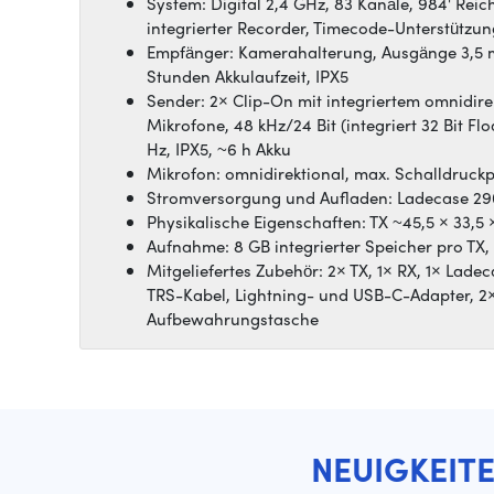
System: Digital 2,4 GHz, 83 Kanäle, 984' Reic
integrierter Recorder, Timecode-Unterstützun
Empfänger: Kamerahalterung, Ausgänge 3,5
Stunden Akkulaufzeit, IPX5
Sender: 2× Clip-On mit integriertem omnidire
Mikrofone, 48 kHz/24 Bit (integriert 32 Bit F
Hz, IPX5, ~6 h Akku
Mikrofon: omnidirektional, max. Schalldruckp
Stromversorgung und Aufladen: Ladecase 290
Physikalische Eigenschaften: TX ~45,5 × 33,5 
Aufnahme: 8 GB integrierter Speicher pro TX,
Mitgeliefertes Zubehör: 2× TX, 1× RX, 1× Lad
TRS-Kabel, Lightning- und USB-C-Adapter, 2
Aufbewahrungstasche
NEUIGKEIT