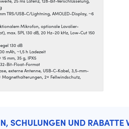
hweite, 25 ms Latenz, 128-Bit-Verschlüsselung,
g
 mm TRS/USB-C/Lightning, AMOLED-Display, ~6
ktionalem Mikrofon, optionale Lavalier-
loat), max. SPL 130 dB, 20 Hz–20 kHz, Low-Cut 150
egel 130 dB
0 mAh, ~1,5 h Ladezeit
× 15 mm, 35 g, IPX5
 32-Bit-Float-Format
ecase, externe Antenne, USB-C-Kabel, 3,5-mm-
× Magnethalterungen, 2× Fellwindschutz,
EN, SCHULUNGEN UND RABATTE 