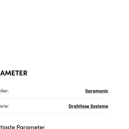
RAMETER
ller:
Saramonic
orie:
Drahtlose Systeme
tigste Parameter