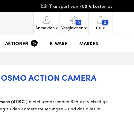
Transport von 788 € kostenlos
0
0
Anmelden
Vergleichen
0
€
AKTIONEN
B-WARE
MARKEN
I OSMO ACTION CAMERA
amera (4119C
) bietet umfassenden Schutz, vielseitige
ng zu den Kamerasteuerungen - und das alles in