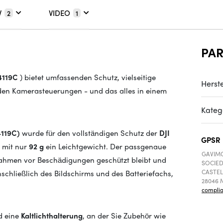
V
VIDEO
2
1
PA
4119C
) bietet umfassenden Schutz, vielseitige
Herste
den Kamerasteuerungen - und das alles in einem
Kateg
4119C)
wurde für den vollständigen Schutz der
DJI
GPSR
t mit nur
92 g
ein Leichtgewicht. Der passgenaue
GAVIMO
nahmen vor Beschädigungen geschützt bleibt und
SOCIED
CASTEL
schließlich des Bildschirms und des Batteriefachs,
28046 M
compli
 eine
Kaltlichthalterung
, an der Sie Zubehör wie