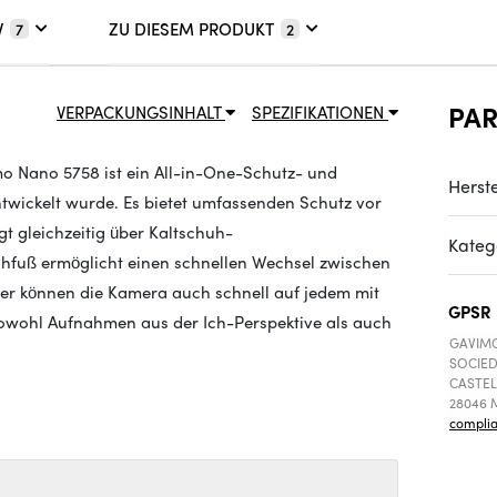
V
ZU DIESEM PRODUKT
7
2
PA
VERPACKUNGSINHALT
SPEZIFIKATIONEN
mo Nano 5758 ist ein All-in-One-Schutz- und
Herste
ntwickelt wurde. Es bietet umfassenden Schutz vor
t gleichzeitig über Kaltschuh-
Kateg
hfuß ermöglicht einen schnellen Wechsel zwischen
r können die Kamera auch schnell auf jedem mit
GPSR
sowohl Aufnahmen aus der Ich-Perspektive als auch
GAVIMO
SOCIED
CASTEL
28046 M
compli