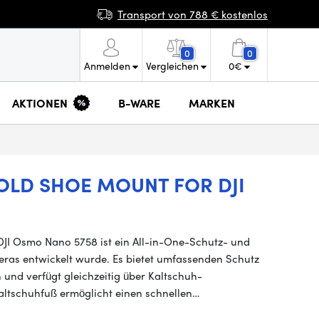
Transport von 788 € kostenlos
0
0
Anmelden
Vergleichen
0
€
AKTIONEN
B-WARE
MARKEN
OLD SHOE MOUNT FOR DJI
DJI Osmo Nano 5758 ist ein All-in-One-Schutz- und
eras entwickelt wurde. Es bietet umfassenden Schutz
und verfügt gleichzeitig über Kaltschuh-
ltschuhfuß ermöglicht einen schnellen…