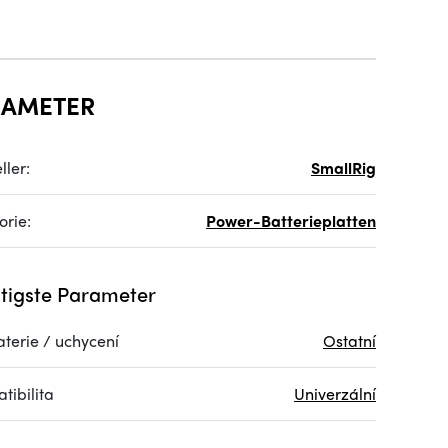
RAMETER
ller:
SmallRig
orie:
Power-Batterieplatten
tigste Parameter
aterie / uchycení
Ostatní
tibilita
Univerzální