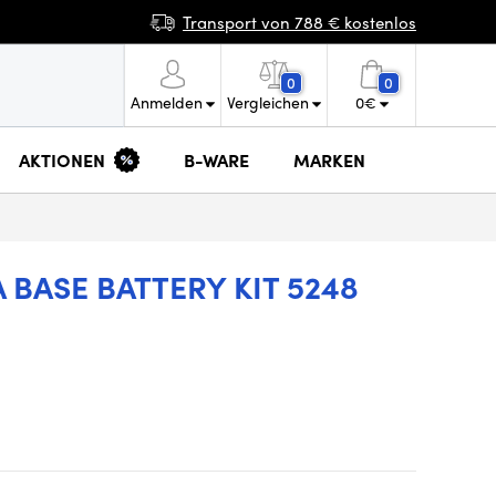
Transport von 788 € kostenlos
0
0
Anmelden
Vergleichen
0
€
AKTIONEN
B-WARE
MARKEN
BASE BATTERY KIT 5248