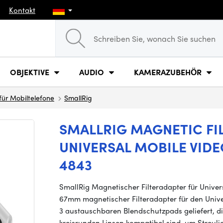
Kontakt
OBJEKTIVE
AUDIO
KAMERAZUBEHÖR
für Mobiltelefone
SmallRig
SMALLRIG MAGNETIC FI
UNIVERSAL MOBILE VID
4843
SmallRig Magnetischer Filteradapter für Univer
67mm magnetischer Filteradapter für den Unive
3 austauschbaren Blendschutzpads geliefert, d
kreisrunden Linsen kompatibel sind, um Streuli