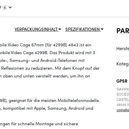
V
1
PA
VERPACKUNGSINHALT
SPEZIFIKATIONEN
bile Video Cage 67mm (für 4299B) 4843 ist ein
Herste
obile Video Cage 4299B. Das Produkt wird mit 3
pple-, Samsung- und Android-Telefonen mit
Kateg
 Reflexionen zu reduzieren. Mit dem Knopf auf der
ch oben und unten verstellt werden, um ihn an
GPSR
GAVIMO
SOCIED
CASTEL
9B), geeignet für die meisten Mobiltelefonmodelle.
28046 M
s, kompatibel mit Apple, Samsung, Android und
compli
ungen für schnelle Montage und sichere