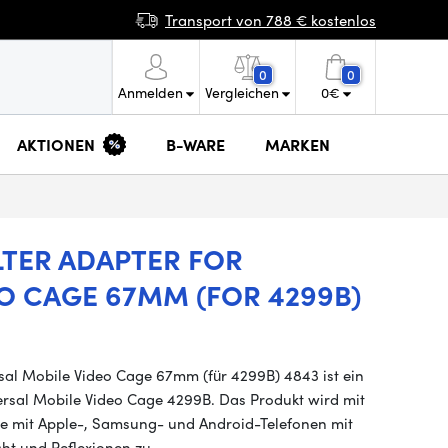
Transport von 788 € kostenlos
0
0
Anmelden
Vergleichen
0
€
AKTIONEN
B-WARE
MARKEN
LTER ADAPTER FOR
EO CAGE 67MM (FOR 4299B)
sal Mobile Video Cage 67mm (für 4299B) 4843 ist ein
rsal Mobile Video Cage 4299B. Das Produkt wird mit
ie mit Apple-, Samsung- und Android-Telefonen mit
cht und Reflexionen zu…