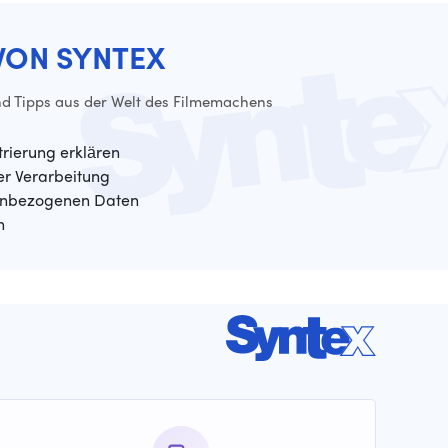
VON SYNTEX
d Tipps aus der Welt des Filmemachens
trierung erklären
der Verarbeitung
enbezogenen Daten
n