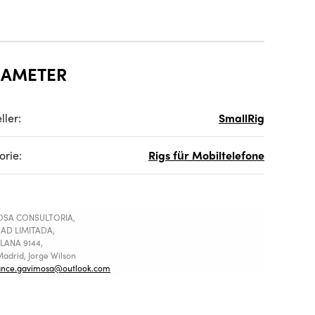
RAMETER
ller:
SmallRig
orie:
Rigs für Mobiltelefone
SA CONSULTORIA,
AD LIMITADA,
LANA 9144,
adrid, Jorge Wilson
ance.gavimosa@outlook.com