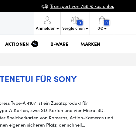
Transport von 788 € kostenlos
0
0
Anmelden
Vergleichen
0
€
AKTIONEN
B-WARE
MARKEN
TENETUI FÜR SONY
ress Type-A 4107 ist ein Zusatzprodukt für
 Type-A-Karten, zwei SD-Karten und vier Micro-SD-
der Speicherkarten von Kameras, Action-Kameras und
inen eigenen sicheren Platz, der schnell…