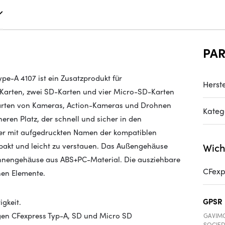
PA
pe-A 4107 ist ein Zusatzprodukt für
Herste
-Karten, zwei SD-Karten und vier Micro-SD-Karten
arten von Kameras, Action-Kameras und Drohnen
Kateg
heren Platz, der schnell und sicher in den
er mit aufgedruckten Namen der kompatiblen
ompakt und leicht zu verstauen. Das Außengehäuse
Wich
Innengehäuse aus ABS+PC-Material. Die ausziehbare
CFexp
rnen Elemente.
GPSR
igkeit.
gen CFexpress Typ-A, SD und Micro SD
GAVIMO
SOCIED