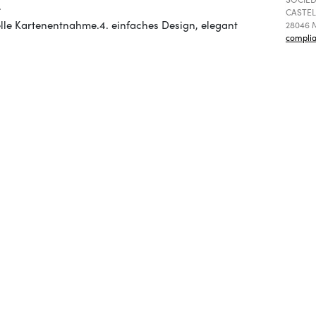
.
CASTEL
le Kartenentnahme.4. einfaches Design, elegant
28046 M
compli