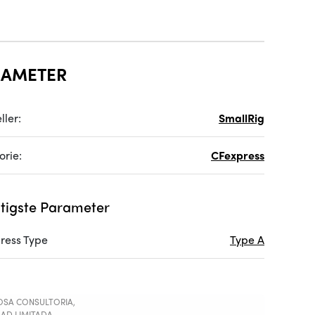
RAMETER
ller:
SmallRig
orie:
CFexpress
tigste Parameter
ress Type
Type A
SA CONSULTORIA,
AD LIMITADA,