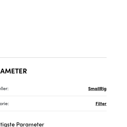
RAMETER
ller:
SmallRig
orie:
Filter
tigste Parameter