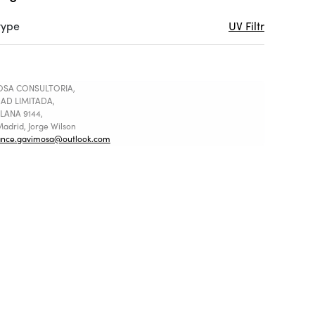
 type
UV Filtr
SA CONSULTORIA,
AD LIMITADA,
LANA 9144,
adrid, Jorge Wilson
ance.gavimosa@outlook.com