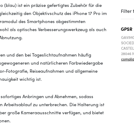
 (blau) ist ein präzise gefertigtes Zubehör für die
Filter
gleichzeitig den Objektivschutz des iPhone 17 Pro im
ameramodul des Smartphones abgestimmten
GPSR
owohl als optisches Verbesserungswerkzeug als auch
 Abnutzung.
GAVIMO
SOCIED
CASTEL
28046 M
kieren und den bei Tageslichtaufnahmen häufig
compli
ausgewogeneren und natürlicheren Farbwiedergabe
door-Fotografie, Reiseaufnahmen und allgemeine
auigkeit wichtig ist.
n sofortiges Anbringen und Abnehmen, sodass
n Arbeitsablauf zu unterbrechen. Die Halterung ist
ber große Kameraausschnitte verfügen, und bietet
ionen.