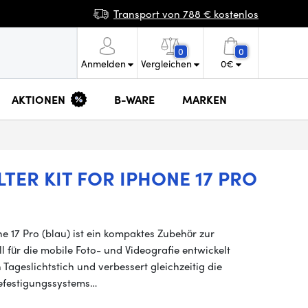
Transport von 788 € kostenlos
0
0
Anmelden
Vergleichen
0
€
AKTIONEN
B-WARE
MARKEN
LTER KIT FOR IPHONE 17 PRO
e 17 Pro (blau) ist ein kompaktes Zubehör zur
l für die mobile Foto- und Videografie entwickelt
 Tageslichtstich und verbessert gleichzeitig die
efestigungssystems…