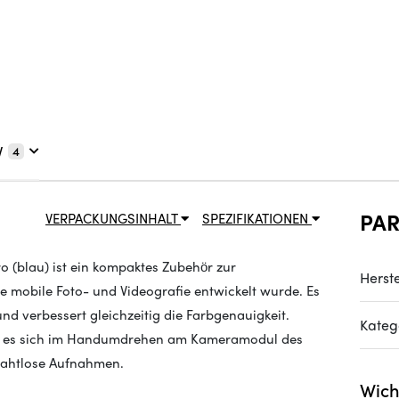
V
4
PA
VERPACKUNGSINHALT
SPEZIFIKATIONEN
ro (blau) ist ein kompaktes Zubehör zur
Herste
ie mobile Foto- und Videografie entwickelt wurde. Es
und verbessert gleichzeitig die Farbgenauigkeit.
Kateg
st es sich im Handumdrehen am Kameramodul des
 nahtlose Aufnahmen.
Wich