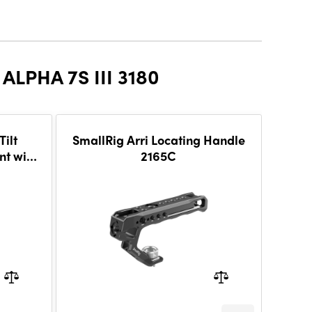
LPHA 7S III 3180
Tilt
SmallRig Arri Locating Handle
Smal
nt with
2165C
Un
4