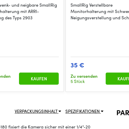
wenk- und neigbare SmallRig
SmallRig Verstellbare
halterung mit ARRI-
Monitorhalterung mit Schwe
ng des Typs 2903
Neigungsverstellung und Sc
35 €
enden
Zu versenden
KAUFEN
KAUF
5 Stück
PA
VERPACKUNGSINHALT
SPEZIFIKATIONEN
80 fixiert die Kamera sicher mit einer 1/4"-20