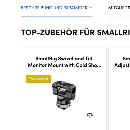
BESCHREIBUNG UND PARAMETER
MITGLIED
TOP-ZUBEHÖR FÜR SMALLRIG
SmallRig Swivel and Tilt
Sma
Monitor Mount with Cold Shoe
Adjust
BSE2346
AR
Top product