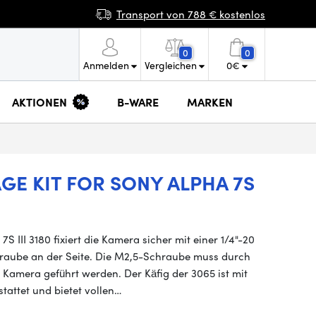
Transport von 788 € kostenlos
0
0
Anmelden
Vergleichen
0
€
AKTIONEN
B-WARE
MARKEN
GE KIT FOR SONY ALPHA 7S
 III 3180 fixiert die Kamera sicher mit einer 1/4"-20
hraube an der Seite. Die M2,5-Schraube muss durch
r Kamera geführt werden. Der Käfig der 3065 ist mit
attet und bietet vollen…