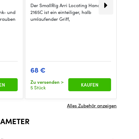
Der SmallRig Arri Locating Handle
Der Sm
nk- und
2165C ist ein einteiliger, halb
Univer
hrauben
umlaufender Griff,
aus zwe
68 €
21 €
Zu versenden
>
Zu ver
EN
KAUFEN
5 Stück
4 Stüc
Alles Zubehör anzeigen
RAMETER