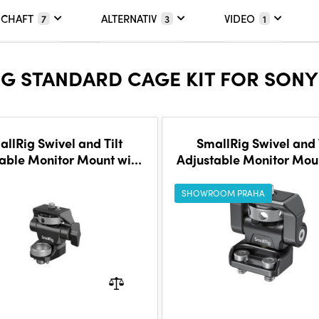
SCHAFT
ALTERNATIV
VIDEO
7
3
1
 STANDARD CAGE KIT FOR SONY A
llRig Swivel and Tilt
SmallRig Swivel and 
able Monitor Mount with
Adjustable Monitor Mou
RI-Style Mount 2903
Screws Mount 290
SHOWROOM PRAHA