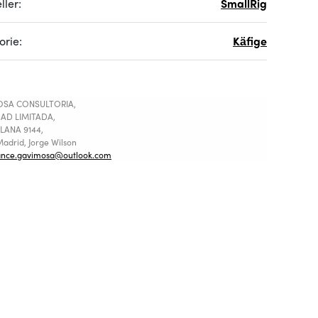
ller:
SmallRig
orie:
Käfige
SA CONSULTORIA,
AD LIMITADA,
LANA 9144,
adrid, Jorge Wilson
ance.gavimosa@outlook.com