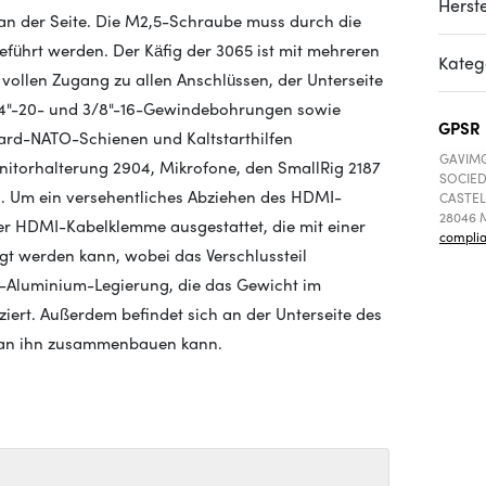
Herste
an der Seite. Die M2,5-Schraube muss durch die
eführt werden. Der Käfig der 3065 ist mit mehreren
Kateg
vollen Zugang zu allen Anschlüssen, der Unterseite
/4"-20- und 3/8"-16-Gewindebohrungen sowie
GPSR
ndard-NATO-Schienen und Kaltstarthilfen
GAVIMO
nitorhalterung 2904, Mikrofone, den SmallRig 2187
SOCIED
n. Um ein versehentliches Abziehen des HDMI-
CASTEL
28046 M
ner HDMI-Kabelklemme ausgestattet, die mit einer
compli
igt werden kann, wobei das Verschlussteil
um-Aluminium-Legierung, die das Gewicht im
iert. Außerdem befindet sich an der Unterseite des
man ihn zusammenbauen kann.