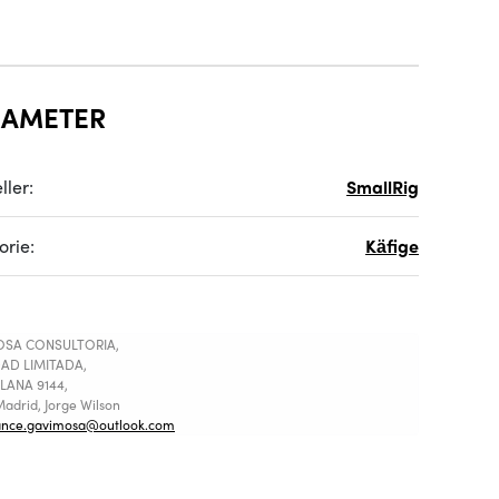
RAMETER
ller:
SmallRig
orie:
Käfige
SA CONSULTORIA,
AD LIMITADA,
LANA 9144,
adrid, Jorge Wilson
ance.gavimosa@outlook.com