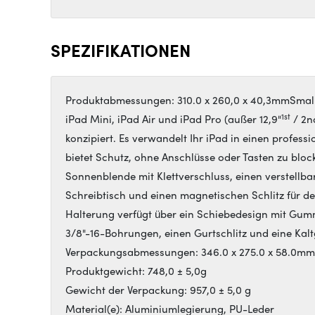
SPEZIFIKATIONEN
Produktabmessungen: 310.0 x 260,0 x 40,3mmSmallR
1st
iPad Mini, iPad Air und iPad Pro (außer 12,9"
/ 2nd
konzipiert. Es verwandelt Ihr iPad in einen profes
bietet Schutz, ohne Anschlüsse oder Tasten zu blo
Sonnenblende mit Klettverschluss, einen verstellba
Schreibtisch und einen magnetischen Schlitz für de
Halterung verfügt über ein Schiebedesign mit Gum
3/8"-16-Bohrungen, einen Gurtschlitz und eine Kal
Verpackungsabmessungen: 346.0 x 275.0 x 58.0mm
Produktgewicht: 748,0 ± 5,0g
Gewicht der Verpackung: 957,0 ± 5,0 g
Material(e): Aluminiumlegierung, PU-Leder