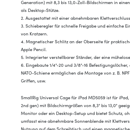
Generation) mit 8,3 bis 13,0-Zoll-Bildschirmen in ein
als Desktop-Stütze.
2. Ausgestattet mit einer abnehmbaren Klettverschlu
3. Schieberegler für schnelle Freigabe und einfache E
von Kratzern.
4. Magnetischer Schlitz an der Oberseite für praktis
Apple Pencil.
5. Integrierter verstellbarer Ständer, der eine mühelo
6. Eingebaute 1/4"-20 und 3/8"-16 Befestigungslöcher, e
NATO-Schiene ermöglichen die Montage von z. B. NP
Griffen, usw.
SmallRig Universal Cage für iPad MD5059 ist für iPad, 
2nd gen) mit Bildschirmgrößen von 8,3" bis 13,0" geeig
Monitor oder ein Desktop-Setup und bietet Schutz, oh
umfasst eine abnehmbare Sonnenblende mit Klettverschl
Nutzung auf dem Schreibtisch und einen magnetischen 