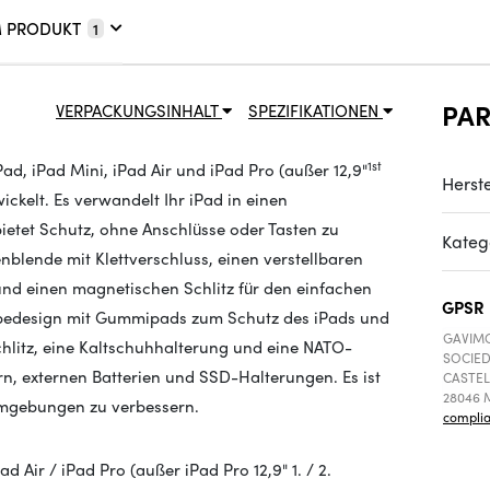
M PRODUKT
1
PA
VERPACKUNGSINHALT
SPEZIFIKATIONEN
1st
d, iPad Mini, iPad Air und iPad Pro (außer 12,9"
Herste
ickelt. Es verwandelt Ihr iPad in einen
ietet Schutz, ohne Anschlüsse oder Tasten zu
Kateg
blende mit Klettverschluss, einen verstellbaren
und einen magnetischen Schlitz für den einfachen
GPSR
hiebedesign mit Gummipads zum Schutz des iPads und
GAVIMO
hlitz, eine Kaltschuhhalterung und eine NATO-
SOCIED
n, externen Batterien und SSD-Halterungen. Es ist
CASTEL
28046 M
 Umgebungen zu verbessern.
compli
ad Air / iPad Pro (außer iPad Pro 12,9" 1. / 2.