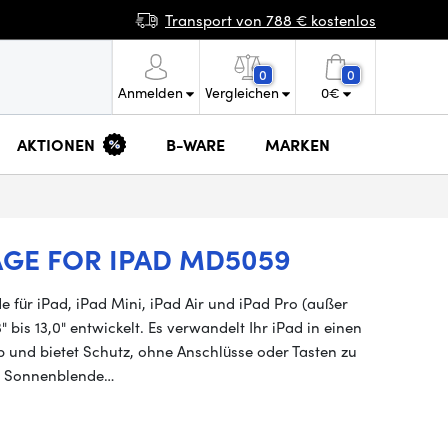
Transport von 788 € kostenlos
0
0
Anmelden
Vergleichen
0
€
AKTIONEN
B-WARE
MARKEN
AGE FOR IPAD MD5059
für iPad, iPad Mini, iPad Air und iPad Pro (außer
 bis 13,0" entwickelt. Es verwandelt Ihr iPad in einen
 und bietet Schutz, ohne Anschlüsse oder Tasten zu
re Sonnenblende…