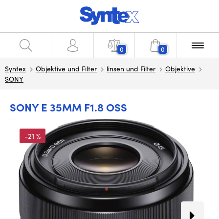
0
0
Syntex
Objektive und Filter
linsen und Filter
Objektive
SONY
SONY E 35MM F1.8 OSS
-21 %