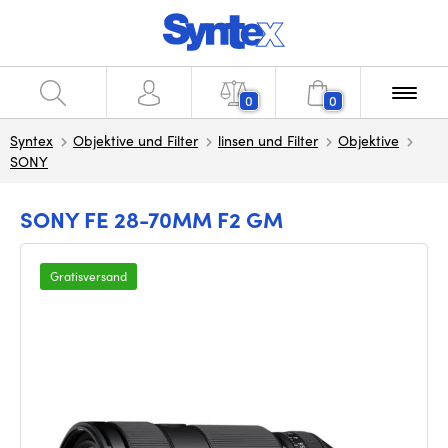
0
0
Syntex
Objektive und Filter
linsen und Filter
Objektive
SONY
SONY FE 28-70MM F2 GM
Gratisversand