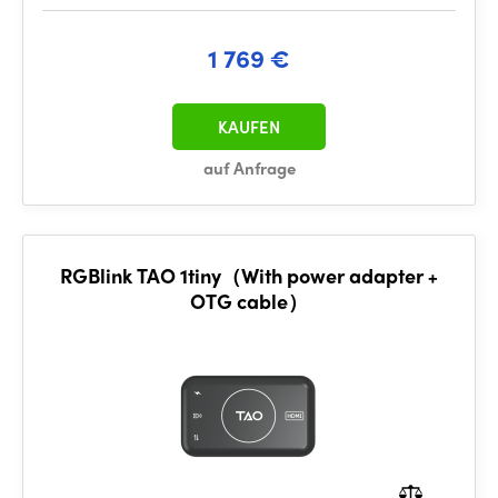
1 769 €
KAUFEN
auf Anfrage
RGBlink TAO 1tiny（With power adapter +
OTG cable）