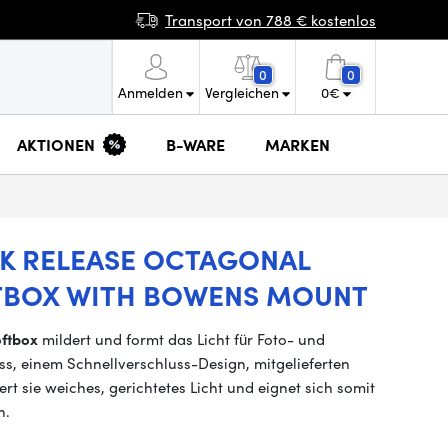
Transport von 788 € kostenlos
0
0
Anmelden
Vergleichen
0
€
AKTIONEN
B-WARE
MARKEN
CK RELEASE OCTAGONAL
TBOX WITH BOWENS MOUNT
ftbox
mildert und formt das Licht für Foto- und
, einem Schnellverschluss-Design, mitgelieferten
rt sie weiches, gerichtetes Licht und eignet sich somit
n.