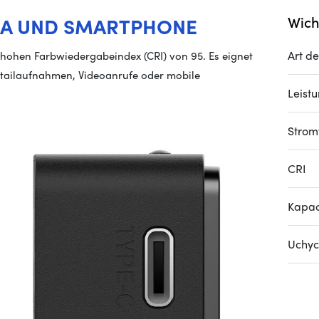
RA UND SMARTPHONE
Wich
Art d
m hohen Farbwiedergabeindex (CRI) von 95. Es eignet
Detailaufnahmen, Videoanrufe oder mobile
Leist
Strom
CRI
Kapac
Uchyc