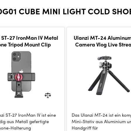
G01 CUBE MINI LIGHT COLD SHO
 ST-27 IronMan IV Metal
Ulanzi MT-24 Aluminum
ne Tripod Mount Clip
Camera Vlog Live Stre
Kit(=2235+2315)
zi ST-27 IronMan IV ist eine
Das Ulanzi MT-24 ist ein kom
dig aus Metall gefertigte
Mini-Stativ aus Aluminium u
hone-Halterung
Handgriff für