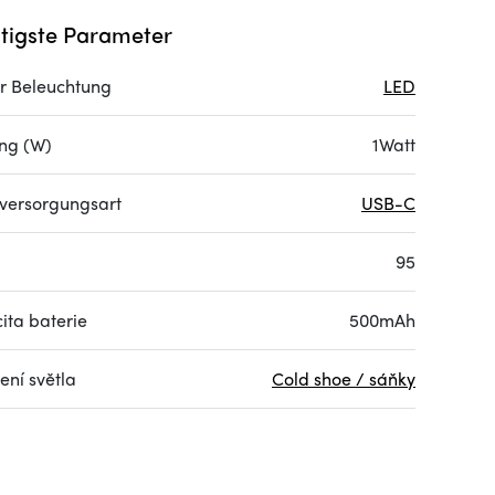
tigste Parameter
er Beleuchtung
LED
ung (W)
1Watt
versorgungsart
USB-C
95
ita baterie
500mAh
ení světla
Cold shoe / sáňky