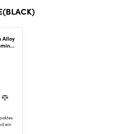
E(BLACK)
 Alloy
aming
paktes
nd ein