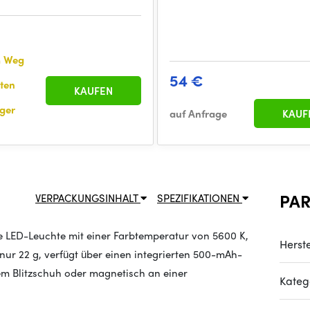
m Weg
54 €
nten
KAUFEN
ger
auf Anfrage
KAUF
PA
VERPACKUNGSINHALT
SPEZIFIKATIONEN
e LED-Leuchte mit einer Farbtemperatur von 5600 K,
Herste
 nur 22 g, verfügt über einen integrierten 500-mAh-
em Blitzschuh oder magnetisch an einer
Kateg