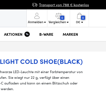
Transport von 788 € kostenlos
0
0
Anmelden
Vergleichen
0
€
AKTIONEN
B-WARE
MARKEN
 LIGHT COLD SHOE(BLACK)
chwarze LED-Leuchte mit einer Farbtemperatur von
fen. Sie wiegt nur 22 g, verfügt über einen
B-C aufladen und kann an einem Blitzschuh oder
t werden.