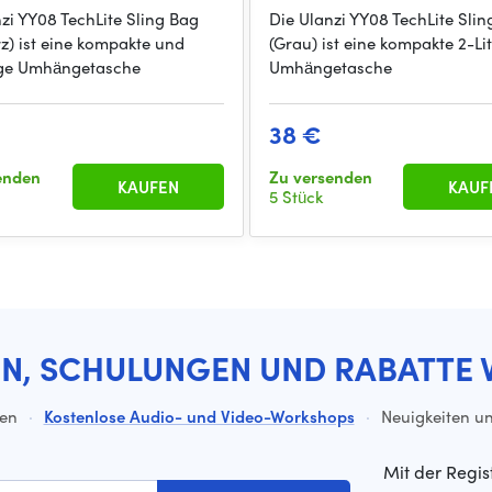
zi YY08 TechLite Sling Bag
Die Ulanzi YY08 TechLite Slin
z) ist eine kompakte und
(Grau) ist eine kompakte 2-Lit
tige Umhängetasche
Umhängetasche
38 €
enden
Zu versenden
KAUFEN
KAUF
5 Stück
EN, SCHULUNGEN UND RABATTE 
ten
·
Kostenlose Audio- und Video-Workshops
·
Neuigkeiten un
Mit der Regis