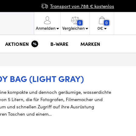
Transport von 788 € kostenlos
0
0
Anmelden
Vergleichen
0
€
AKTIONEN
B-WARE
MARKEN
Y BAG (LIGHT GRAY)
 eine kompakte und dennoch geräumige, wasserdichte
 5 Litern, die für Fotografen, Filmemacher und
aum und schnellen Zugriff auf ihre Ausrüstung
eren Taschen und einem…