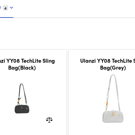
V
4
zi YY08 TechLite Sling
Ulanzi YY08 TechLite 
Bag(Black)
Bag(Grey)