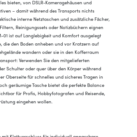
alles bieten, von DSLR-Kameragehäusen und
tiven – damit während des Transports nichts
ktische interne Netztaschen und zusätzliche Fächer,
Filtern, Reinigungssets oder Notizbüchern eignen
-01 ist auf Langlebigkeit und Komfort ausgelegt
e, die den Boden anheben und vor Kratzern auf
rehgelände wandern oder sie in den Kofferraum
Transport: Verwenden Sie den mitgelieferten
der Schulter oder quer über den Körper während
der Oberseite für schnelles und sicheres Tragen in
h geräumige Tasche bietet die perfekte Balance
ichtbar für Profis, Hobbyfotografen und Reisende,
rüstung eingehen wollen.
it Klettverschluss für individuell anpassbare