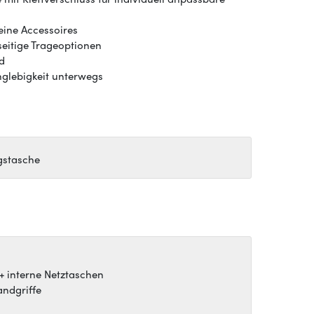
eine Accessoires
seitige Trageoptionen
nd
nglebigkeit unterwegs
gstasche
+ interne Netztaschen
andgriffe