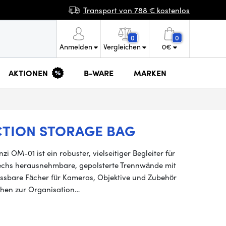
Transport von 788 € kostenlos
0
0
Anmelden
Vergleichen
0
€
AKTIONEN
B-WARE
MARKEN
CTION STORAGE BAG
 OM-01 ist ein robuster, vielseitiger Begleiter für
sechs herausnehmbare, gepolsterte Trennwände mit
passbare Fächer für Kameras, Objektive und Zubehör
schen zur Organisation…