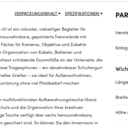
PA
VERPACKUNGSINHALT
SPEZIFIKATIONEN
ist ein robuster, vielseitiger Begleiter für
Herste
herausnehmbare, gepolsterte Trennwände mit
e Fächer für Kameras, Objektive und Zubehör
Kateg
ur Organisation von Kabeln, Batterien und
mfasst schützende Gummifüße an der Unterseite, die
zwei Trageoptionen – ein abnehmbarer Schultergurt
Wich
chnelles Greifen – sie ideal für Außenaufnahmen,
Länge
usrüstung ohne viel Platzbedarf machen.
Breit
er multifunktionalen Aufbewahrungstasche Ulanzi
chutz und die Organisation Ihrer kreativen
Höhe 
ige Tasche verfügt über sechs herausnehmbare,
sen gesichert sind. So können Sie den Innenraum in