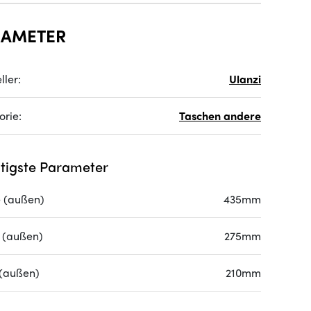
RAMETER
ller:
Ulanzi
orie:
Taschen andere
tigste Parameter
 (außen)
435mm
e (außen)
275mm
(außen)
210mm