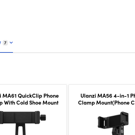
V
7
i MA61 QuickClip Phone
Ulanzi MA56 4-in-1 P
 With Cold Shoe Mount
Clamp Mount(Phone 
Mount)