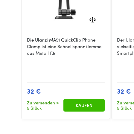
Die Ulanzi MA51 QuickClip Phone
Der Ulan
Clamp ist eine Schnellspannklemme
vielseit
aus Metall für
Smartph
32 €
32 €
Zu versenden
>
Zu vers
KAUFEN
5 Stück
5 Stück