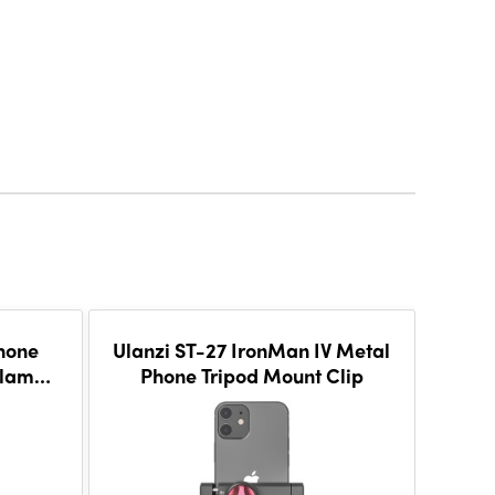
hone
Ulanzi ST-27 IronMan IV Metal
Ul
Clamp
Phone Tripod Mount Clip
Phon