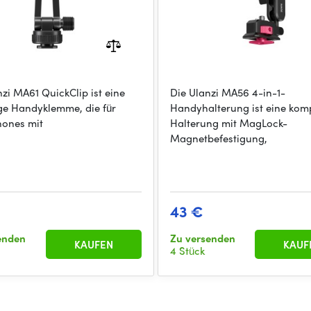
zi MA61 QuickClip ist eine
Die Ulanzi MA56 4-in-1-
ige Handyklemme, die für
Handyhalterung ist eine kom
ones mit
Halterung mit MagLock-
Magnetbefestigung,
43 €
enden
Zu versenden
KAUFEN
KAUF
4 Stück