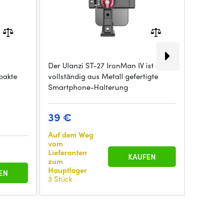
Der Ulanzi ST-27 IronMan IV ist eine
Der Ula
pakte
vollständig aus Metall gefertigte
vollstä
Smartphone-Halterung
Smartp
39 €
Auf dem Weg
vom
14 €
Lieferanten
KAUFEN
zum
Hauptlager
EN
auf An
3 Stück