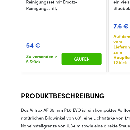
Reinigungsset mit Ersatz-
ein viel
Reinigungsstift,
Staubbl
7.6 €
Auf de
vom
54 €
Liefera
zum
Zu versenden
>
Hauptla
KAUFEN
5 Stück
1 Stück
PRODUKTBESCHREIBUNG
Das Viltrox AF 35 mm F1.8 EVO ist ein kompaktes Vollfo
natürlichen Bildwinkel von 63°, eine Lichtstärke von f/
Naheinstellgrenze von 0,34 m sowie eine direkte Steu