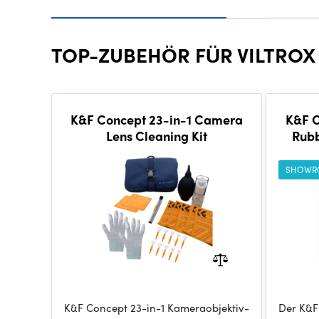
TOP-ZUBEHÖR FÜR VILTROX AF
K&F Concept 23-in-1 Camera
K&F C
Lens Cleaning Kit
Rubb
Blo
SHOWR
K&F Concept 23-in-1 Kameraobjektiv-
Der K&F 