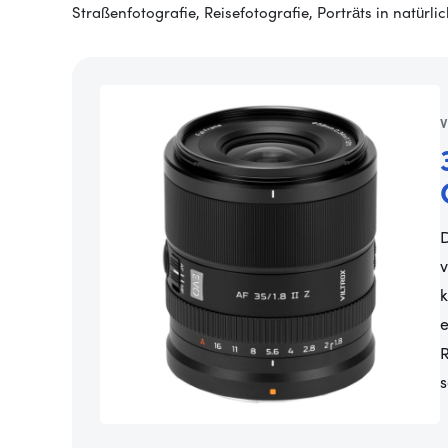
Straßenfotografie, Reisefotografie, Porträts in natü
D
v
k
e
R
s