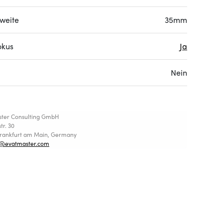
weite
35mm
okus
Ja
Nein
ster Consulting GmbH
tr. 30
Frankfurt am Main, Germany
t@evatmaster.com