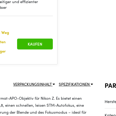
seitiger und effizienter
äser
m Weg
nten
KAUFEN
ger
PA
VERPACKUNGSINHALT
SPEZIFIKATIONEN
rmat-APO-Objektiv für Nikon Z. Es bietet einen
Herste
1,8, einen schnellen, leisen STM-Autofokus, eine
erung der Blende und des Fokusmodus – ideal für
Kateg