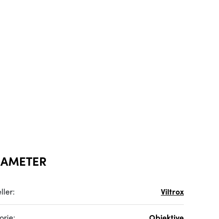
RAMETER
ller:
Viltrox
orie:
Objektive