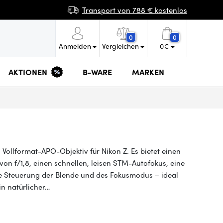
Transport von 788 € kostenlos
0
0
Anmelden
Vergleichen
0
€
AKTIONEN
B-WARE
MARKEN
 Vollformat-APO-Objektiv für Nikon Z. Es bietet einen
 von f/1,8, einen schnellen, leisen STM-Autofokus, eine
te Steuerung der Blende und des Fokusmodus – ideal
in natürlicher…