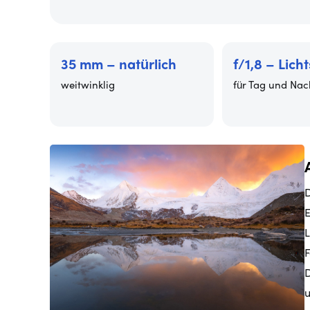
35 mm – natürlich
f/1,8 – Lich
weitwinklig
für Tag und Nac
D
E
L
F
D
u