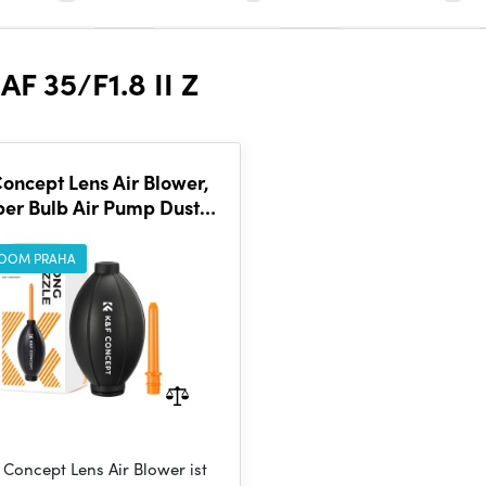
 35/F1.8 II Z
oncept Lens Air Blower,
er Bulb Air Pump Dust
wer Cleaner, with Long
Nozzle for Cell
OOM PRAHA
Concept Lens Air Blower ist