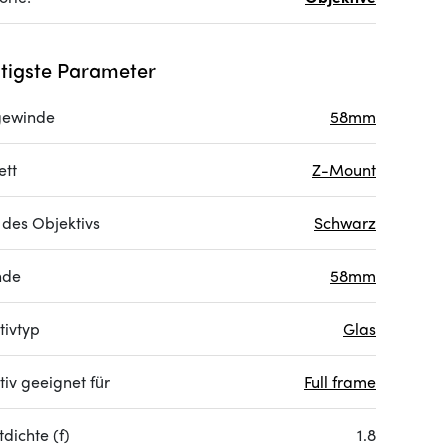
tigste Parameter
rgewinde
58mm
ett
Z-Mount
 des Objektivs
Schwarz
nde
58mm
tivtyp
Glas
iv geeignet für
Full frame
dichte (f)
1.8