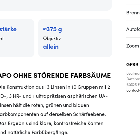
Brenn
tstärke
≈375 g
Autof
ht
Objektiv
allein
Zoom
GPSR
APO OHNE STÖRENDE FARBSÄUME
eVatma
Bettinas
60325 
ie Konstruktion aus 13 Linsen in 10 Gruppen mit 2
contac
D-, 3 HR- und 1 ultrapräzisen asphärischen UA-
insen hält die roten, grünen und blauen
arbkomponenten auf derselben Schärfeebene.
as Ergebnis sind klare, kontrastreiche Kanten
nd natürliche Farbübergänge.