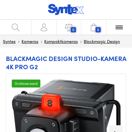
0
0
Syntex
Kameras
Kompaktkameras
Blackmagic Design
BLACKMAGIC DESIGN STUDIO-KAMERA
4K PRO G2
Gratisversand