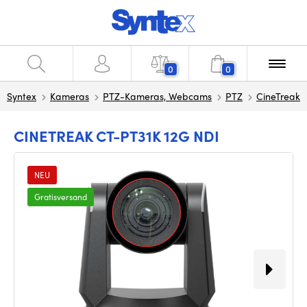
0
0
Syntex
Kameras
PTZ-Kameras, Webcams
PTZ
CineTreak
CINETREAK CT-PT31K 12G NDI
NEU
Gratisversand